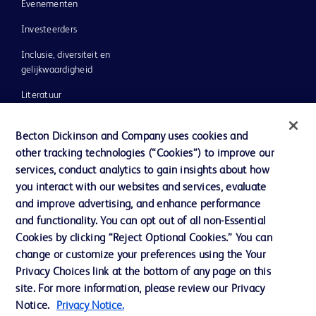
Evenementen
Investeerders
Inclusie, diversiteit en
gelijkwaardigheid
Literatuur
Nieuws, media en blog
Becton Dickinson and Company uses cookies and
Ons bedrijf
other tracking technologies (“Cookies”) to improve our
services, conduct analytics to gain insights about how
Ethics & Compliance
you interact with our websites and services, evaluate
Ondersteuning
and improve advertising, and enhance performance
and functionality. You can opt out of all non-Essential
Cookies by clicking “Reject Optional Cookies.” You can
Contact met ons opnemen
change or customize your preferences using the Your
Privacy Choices link at the bottom of any page on this
Cookievoorkeuren
site. For more information, please review our Privacy
Privacybeleid
Notice.
Privacy Notice.