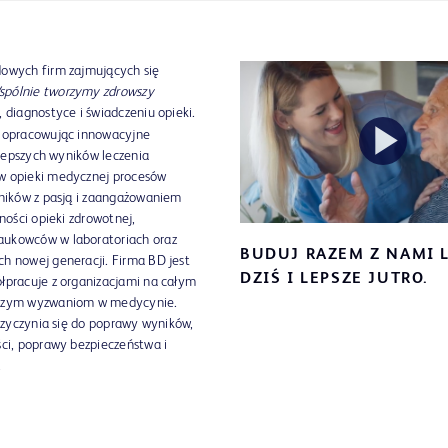
dowych firm zajmujących się
spólnie tworzymy zdrowszy
 diagnostyce i świadczeniu opieki.
, opracowując innowacyjne
z lepszych wyników leczenia
Pl
ów opieki medycznej procesów
wników z pasją i zaangażowaniem
ności opieki zdrowotnej,
aukowców w laboratoriach oraz
BUDUJ RAZEM Z NAMI 
h nowej generacji. Firma BD jest
Vi
DZIŚ I LEPSZE JUTRO.
łpracuje z organizacjami na całym
ejszym wyzwaniom w medycynie.
przyczynia się do poprawy wyników,
ści, poprawy bezpieczeństwa i
.