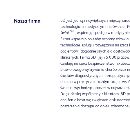
BD jest jedną z największych międzynaro
Nasza firma
technologiami medycznymi na świecie.
W
TM
świat
, wspierając postęp w medycynie,
Firma wspiera pionierów ochrony zdrowia
technologie, usługi i rozwiązania na rzec
pacjentów i dogodniejszych dla dostawc
klinicznych. Firma BD i jej 75 000 praco
działają na rzecz bezpieczeństwa i skutecz
prawidłowego wykrywania chorób przez n
środków diagnostycznych i terapeutycznyc
obecna w praktycznie każdym kraju i wspó
świecie, wychodząc naprzeciw najważni
Dzięki ścisłej współpracy z klientami BD 
obniżenia kosztów, zwiększenia skuteczno
poszerzenia dostępu do opieki zdrowotnej