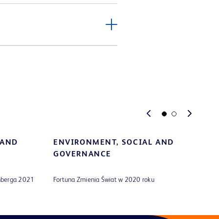
 AND
ENVIRONMENT
,
SOCIAL AND
T
GOVERNANCE
100
20
omberga 2021
Fortuna Zmienia Świat w 2020 roku