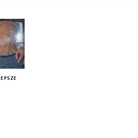
ay
LEPSZE
deo