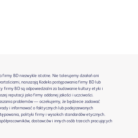
la firmy BD niezwykle istotne. Nie tolerujemy działań ani
wartościami, naruszają Kodeks postępowania firmy BD lub
y firmy BD są odpowiedzialni za budowanie kultury etyki i
zej reputacji jako firmy oddanej jakości i uczciwości.
łaszania problemów — oczekujemy, że będziecie zadawać
porady i informować o faktycznych lub podejrzewanych
ępowania, polityki firmy i wysokich standardów etycznych.
półpracowników, dostawców i innych osób trzecich pracujących