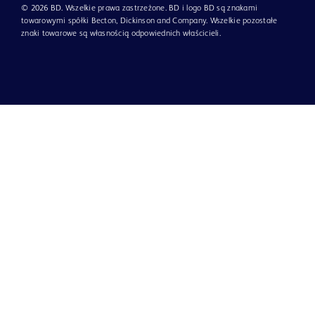
© 2026 BD. Wszelkie prawa zastrzeżone. BD i logo BD są znakami
towarowymi spółki Becton, Dickinson and Company. Wszelkie pozostałe
znaki towarowe są własnością odpowiednich właścicieli.