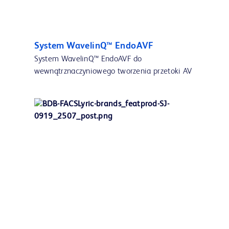
System WavelinQ™ EndoAVF
System WavelinQ™ EndoAVF do
wewnątrznaczyniowego tworzenia przetoki AV