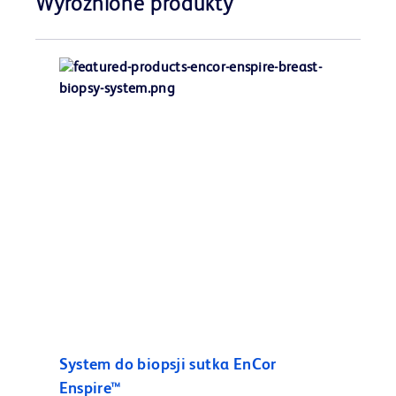
Wyróżnione produkty
System do biopsji sutka EnCor
Enspire™