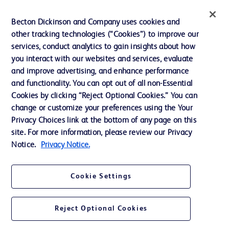
Wiadomości, media i blogi
Becton Dickinson and Company uses cookies and
Nasza firma
other tracking technologies (“Cookies”) to improve our
services, conduct analytics to gain insights about how
Etyka i zgodność z przepisami
you interact with our websites and services, evaluate
Dział wsparcia
and improve advertising, and enhance performance
and functionality. You can opt out of all non-Essential
Cookies by clicking “Reject Optional Cookies.” You can
Skontaktuj się z nami
change or customize your preferences using the Your
Privacy Choices link at the bottom of any page on this
Preferencje dotyczące plików cookie
site. For more information, please review our Privacy
Prywatność
Notice.
Privacy Notice.
Warunki korzystania
Cookie Settings
Reject Optional Cookies
© 2026 BD. Wszelkie prawa zastrzeżone. BD i logo BD są znakami