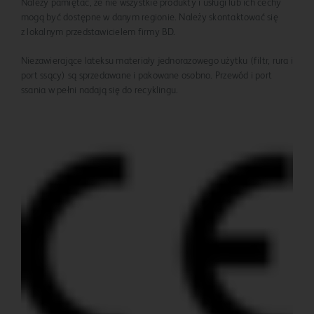
Należy pamiętać, że nie wszystkie produkty i usługi lub ich cechy
mogą być dostępne w danym regionie. Należy skontaktować się
z lokalnym przedstawicielem firmy BD.
Niezawierające lateksu materiały jednorazowego użytku (filtr, rura i
port ssący) są sprzedawane i pakowane osobno. Przewód i port
ssania w pełni nadają się do recyklingu.