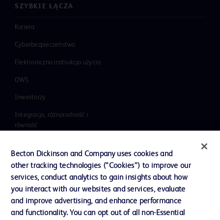
SZYBKIE ŁĄCZA
Kariera
Cyberbezpieczeństwo
Elektroniczna instrukcja użycia
OWS
Inwestorzy
Integracja, różnorodność i
równość
Wiadomości, media i blogi
Becton Dickinson and Company uses cookies and
Nasza firma
other tracking technologies (“Cookies”) to improve our
services, conduct analytics to gain insights about how
Etyka i zgodność z przepisami
you interact with our websites and services, evaluate
Dział wsparcia
and improve advertising, and enhance performance
and functionality. You can opt out of all non-Essential