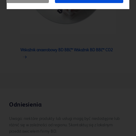
Wskaźnik anaerobowy BD BBL™ Wskaźnik BD BBL™ CO2
Odniesienia
Uwaga: niektóre produkty lub usługi mogą być niedostępne lub
różnić się w zależności od regionu. Skontaktuj się z lokalnym
przedstawicielem firmy BD.