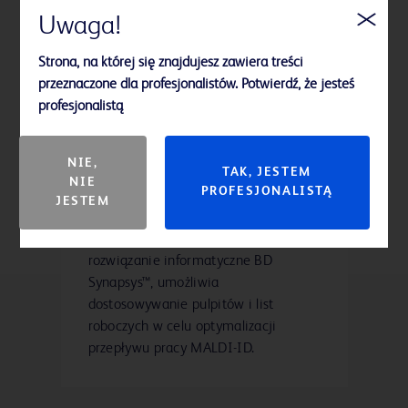
Uwaga!
Strona, na której się znajdujesz zawiera treści
przeznaczone dla profesjonalistów. Potwierdź, że jesteś
Zarządzanie przepływem
profesjonalistą
pracy
Zapewnia pełną identyfikowalność na
NIE,
TAK, JESTEM
wszystkich etapach pracy urządzenia
NIE
PROFESJONALISTĄ
®
BD Bruker MALDI Biotyper
Przepływ
JESTEM
pracy w systemie CA. Intuicyjny
interfejs użytkownika, wspierany przez
rozwiązanie informatyczne BD
Synapsys™, umożliwia
dostosowywanie pulpitów i list
roboczych w celu optymalizacji
przepływu pracy MALDI-ID.