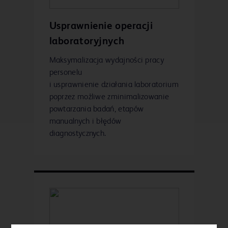
Usprawnienie operacji
laboratoryjnych
Maksymalizacja wydajności pracy
personelu
i usprawnienie działania laboratorium
poprzez możliwe zminimalizowanie
powtarzania badań, etapów
manualnych i błędów
diagnostycznych.