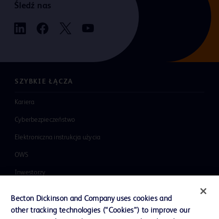
Śledź nas
SZYBKIE ŁĄCZA
Kariera
Cyberbezpieczeństwo
Elektroniczna instrukcja użycia
OWS
Inwestorzy
Integracja, różnorodność i
Becton Dickinson and Company uses cookies and
równość
other tracking technologies (“Cookies”) to improve our
Wiadomości, media i blogi