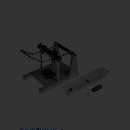
Akcesoria BD PhaSeal™