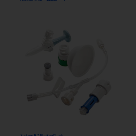
System BD PhaSeal™