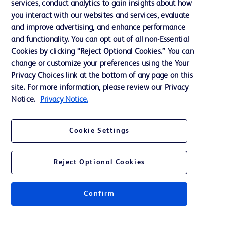
services, conduct analytics to gain insights about how
you interact with our websites and services, evaluate
Nasza firma
and improve advertising, and enhance performance
Etyka i zgodność z przepisami
and functionality. You can opt out of all non-Essential
Cookies by clicking “Reject Optional Cookies.” You can
Dział wsparcia
change or customize your preferences using the Your
Privacy Choices link at the bottom of any page on this
site. For more information, please review our Privacy
Skontaktuj się z nami
Notice.
Privacy Notice.
Preferencje dotyczące plików cookie
Prywatność
Cookie Settings
Warunki korzystania
Reject Optional Cookies
Confirm
© 2026 BD. Wszelkie prawa zastrzeżone. BD i logo BD są znakami
towarowymi spółki Becton, Dickinson and Company. Wszelkie pozostałe
znaki towarowe są własnością odpowiednich właścicieli.