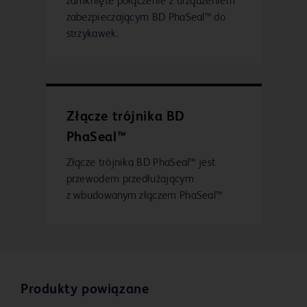
zamknięte połączenie z urządzeniem
zabezpieczającym BD PhaSeal™ do
strzykawek.
Złącze trójnika BD
PhaSeal™
Złącze trójnika BD PhaSeal™ jest
przewodem przedłużającym
z wbudowanym złączem PhaSeal™
Produkty powiązane