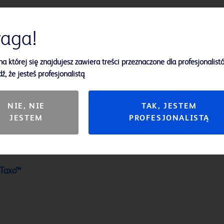
aga!
na której się znajdujesz zawiera treści przeznaczone dla profesjonalist
ź, że jesteś profesjonalistą
NIE, NIE
TAK, JESTEM
JESTEM
PROFESJONALISTĄ
 Taxo™