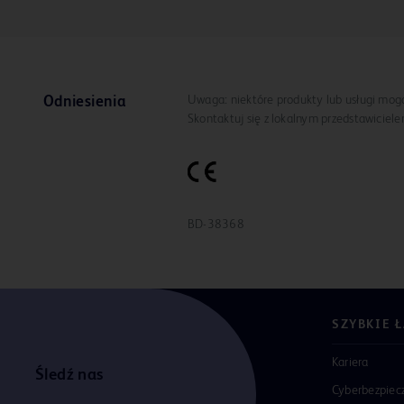
Uwaga: niektóre produkty lub usługi mogą 
Odniesienia
Skontaktuj się z lokalnym przedstawiciel
BD-38368
SZYBKIE 
Kariera
Śledź nas
Cyberbezpiec