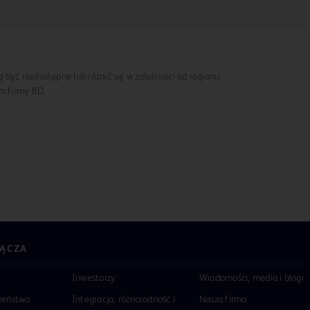
być niedostępne lub różnić się w zależności od regionu.
em firmy BD.
ŁĄCZA
Inwestorzy
Wiadomości, media i blogi
zeństwo
Integracja, różnorodność i
Nasza firma