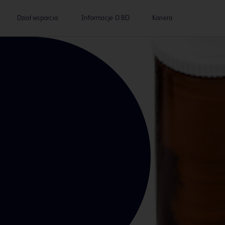
Dział wsparcia
Informacje O BD
Kariera