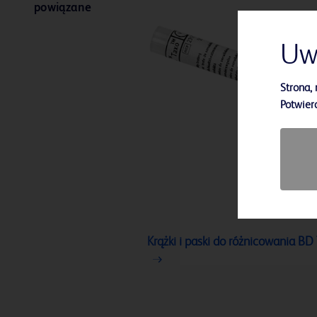
powiązane
Uw
Strona, 
Potwierd
Krążki i paski do różnicowania BD