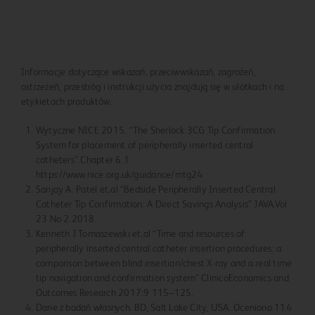
Informacje dotyczące wskazań, przeciwwskazań, zagrożeń,
ostrzeżeń, przestróg i instrukcji użycia znajdują się w ulotkach i na
etykietach produktów.
Wytyczne NICE 2015. “The Sherlock 3CG Tip Confirmation
System for placement of peripherally inserted central
catheters”.Chapter 6.1
https://www.nice.org.uk/guidance/mtg24
Sanjay A. Patel et.al “Bedside Peripherally Inserted Central
Catheter Tip Confirmation: A Direct Savings Analysis” JAVA.Vol
23 No 2.2018.
Kenneth J Tomaszewski et.al “Time and resources of
peripherally inserted central catheter insertion procedures: a
comparison between blind insertion/chest X-ray and a real time
tip navigation and confirmation system” ClinicoEconomics and
Outcomes Research 2017:9 115–125.
Dane z badań własnych. BD, Salt Lake City, USA. Oceniono 114