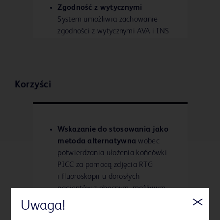
Zgodność z wytycznymi
System umożliwia zachowanie
zgodności z wytycznymi AVA i INS
dotyczącymi prawidłowego
wprowadzania cewnika PICC,
pozwalając na ułożenie końcówki
PICC w pobliżu połączenia
Korzyści
kawalno-przedsionkowego.
Wskazanie do stosowania jako
metoda alternatywna
wobec
potwierdzania ułożenia końcówki
PICC za pomocą zdjęcia RTG
i fluoroskopii u dorosłych
pacjentów z obecnym, możliwym
do zidentyfikowania i spójnym
Uwaga!
załamkiem P.