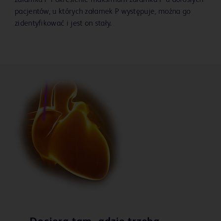
załamka P i określenie maksimum załamka P u dorosłych
pacjentów, u których załamek P występuje, można go
zidentyfikować i jest on stały.