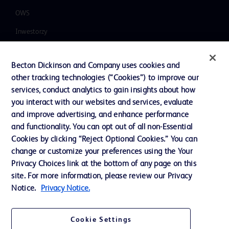
OWS
Inwestorzy
Integracja, różnorodność i
równość
Becton Dickinson and Company uses cookies and
other tracking technologies (“Cookies”) to improve our
Wiadomości, media i blogi
services, conduct analytics to gain insights about how
Nasza firma
you interact with our websites and services, evaluate
and improve advertising, and enhance performance
Etyka i zgodność z przepisami
and functionality. You can opt out of all non-Essential
Dział wsparcia
Cookies by clicking “Reject Optional Cookies.” You can
change or customize your preferences using the Your
Privacy Choices link at the bottom of any page on this
Skontaktuj się z nami
site. For more information, please review our Privacy
Notice.
Privacy Notice.
Preferencje dotyczące plików cookie
Prywatność
Cookie Settings