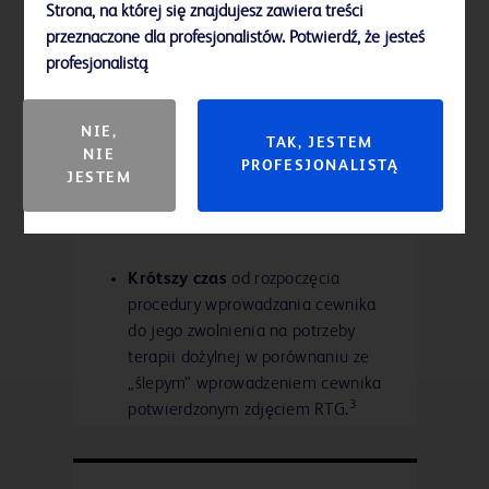
Strona, na której się znajdujesz zawiera treści
przeznaczone dla profesjonalistów. Potwierdź, że jesteś
profesjonalistą
Natychmiastowe potwierdzenie
NIE,
TAK, JESTEM
pozycji końcówki cewnika PICC
NIE
PROFESJONALISTĄ
przy łóżku pacjenta
JESTEM
i natychmiastowe zwolnienie linii
PICC.
Krótszy czas
od rozpoczęcia
procedury wprowadzania cewnika
do jego zwolnienia na potrzeby
terapii dożylnej w porównaniu ze
„ślepym” wprowadzeniem cewnika
3
potwierdzonym zdjęciem RTG.