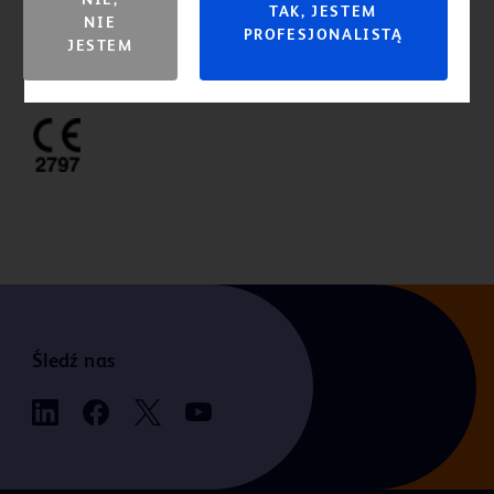
NIE,
Informacje dotyczące wskazań, przeciwwskazań, ostrzeżeń, środków
TAK, JESTEM
NIE
ostrożności, powikłań i zdarzeń niepożądanych oraz szczegółowe
PROFESJONALISTĄ
JESTEM
informacje dotyczące bezpieczeństwa znajdują się w instrukcji
użycia.
Śledź nas