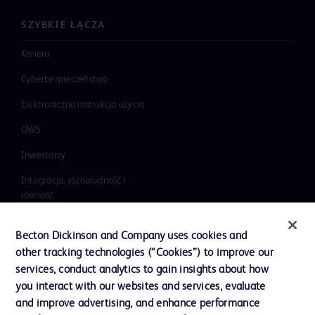
SZYBKIE ŁĄCZA
Kariera
Cyberbezpieczeństwo
Elektroniczna instrukcja użycia
OWS
Inwestorzy
Integracja, różnorodność i
równość
Wiadomości, media i blogi
Becton Dickinson and Company uses cookies and
Nasza firma
other tracking technologies (“Cookies”) to improve our
services, conduct analytics to gain insights about how
Etyka i zgodność z przepisami
you interact with our websites and services, evaluate
Dział wsparcia
and improve advertising, and enhance performance