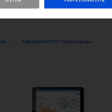
JESTEM
PROFESJONALISTĄ
obic
Podłoże BD BACTEC™ Standard Aerobic