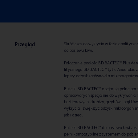
Skróć czas do wykrycia w fazie analitycz
Przegląd
do posiewu krwi.
Połączenie podłoża BD BACTEC™ Plus Aero
litycznego BD BACTEC™ Lytic Anaerobic za
lepszy odzysk zarówno dla mikroorganizm
Butelki BD BACTEC™ obejmują pełne portf
opracowanych specjalnie do wykrywania 
beztlenowych, drożdży, grzybów i prątków,
wykrycia i zwiększyć odzysk mikroorgani
jak i dzieci.
Butelki BD BACTEC™ do posiewu krwi zost
pełni kompatybilne z systemem do pobier