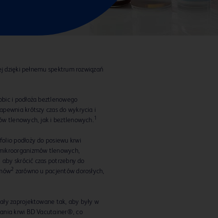
nej dzięki pełnemu spektrum rozwiązań
bic i podłoża beztlenowego
pewnia krótszy czas do wykrycia i
1
ów tlenowych, jak i beztlenowych.
olio podłoży do posiewu krwi
mikroorganizmów tlenowych,
 aby skrócić czas potrzebny do
2
zmów
zarówno u pacjentów dorosłych,
ały zaprojektowane tak, aby były w
ania krwi BD Vacutainer®, co