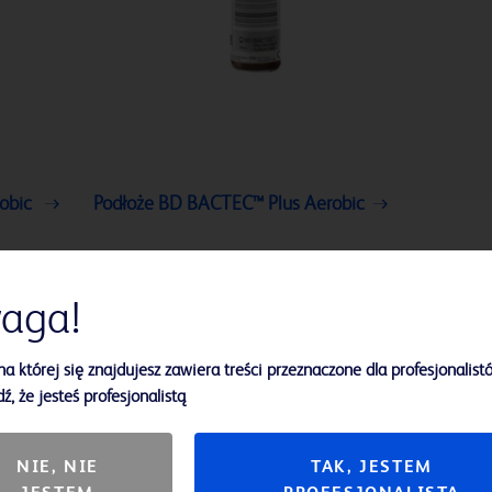
robic
Podłoże BD BACTEC™ Plus Aerobic
aga!
na której się znajdujesz zawiera treści przeznaczone dla profesjonalist
ź, że jesteś profesjonalistą
NIE, NIE
TAK, JESTEM