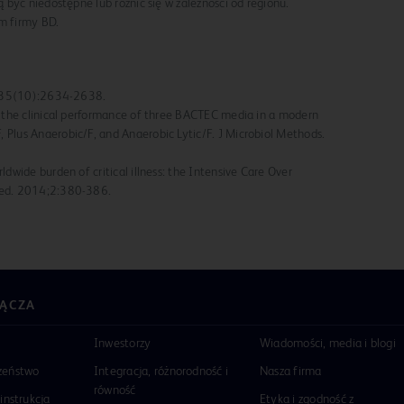
być niedostępne lub różnić się w zależności od regionu.
em firmy BD.
7; 35(10):2634-2638.
f the clinical performance of three BACTEC media in a modern
 Plus Anaerobic/F, and Anaerobic Lytic/F. J Microbiol Methods.
ldwide burden of critical illness: the Intensive Care Over
Med. 2014;2:380-386.
ŁĄCZA
Inwestorzy
Wiadomości, media i blogi
zeństwo
Integracja, różnorodność i
Nasza firma
równość
instrukcja
Etyka i zgodność z