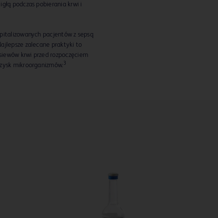
głą podczas pobierania krwi i
pitalizowanych pacjentów z sepsą
ajlepsze zalecane praktyki to
siewów krwi przed rozpoczęciem
3
dzysk mikroorganizmów.