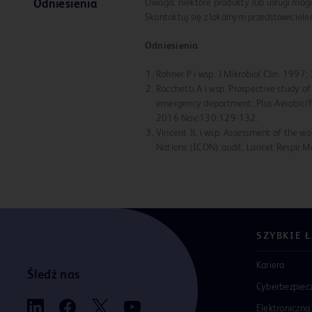
Uwaga: niektóre produkty lub usługi mogą 
Odniesienia
Skontaktuj się z lokalnym przedstawiciel
Odniesienia
Rohner P i wsp. J Mikrobiol Clin. 199
Rocchetti A i wsp. Prospective study o
emergency department: Plus Aerobic/F,
2016 Nov;130:129-132.
Vincent JL i wsp. Assessment of the wor
Nations (ICON) audit. Lancet Respir 
SZYBKIE 
Kariera
Śledź nas
Cyberbezpiec
Elektroniczna 