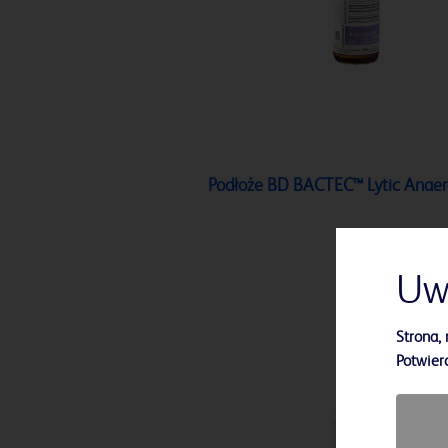
Podłoże BD BACTEC™ Lytic Anae
Uw
Strona, 
Potwierd