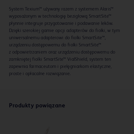
System Texium™ używany razem z systemem Alaris™
wyposażonym w technologię bezigłową SmartSite™
płynnie integruje przygotowanie i podawanie leków.
Dzięki szerokiej gamie opcji adapterów do fiolki, w tym
uniwersalnemu adapterowi do fiolki SmartSite™,
urządzeniu dostępowemu do fiolki SmartSite™
z odpowietrzaniem oraz urządzeniu dostępowemu do
zamkniętej fiolki SmartSite™ VialShield, system ten
zapewnia farmaceutom i pielęgniarkom elastyczne,
proste i opłacalne rozwiązanie.
Produkty powiązane