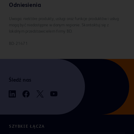
Odniesienia
Uwaga: niektóre produkty, usługi oraz funkcje produktów i usług
mogą być niedostępne w danym regionie. Skontaktuj się z
lokalnym przedstawicielem firmy BD.
BD-21471
Śledź nas
SZYBKIE ŁĄCZA