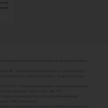
nto de
andir)
ultados podem não estar correlacionados ao desempenho clínico
thews BD. “Physicomechanical evaluation of absorbable and
 for laparoscopic ventral hernia repair.” Surgical Endoscopy
tin DP, et al. “Characterizationof poly-4-hydroxybutyrate mesh
al of Surgical Research. 2013; (184): 766-773
ns of poly-4-hydroxybutyrate:a strong flexible absorbable
 Journal. 2002; December 9
 Hakaha M. Biomaterials for Abdominal Wall Hernia Surgery and