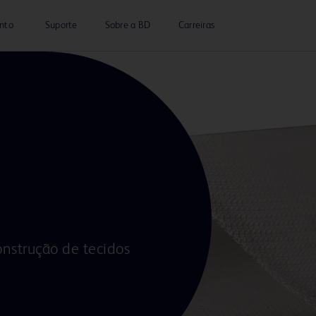
nto
Suporte
Sobre a BD
Carreiras
onstrução de tecidos