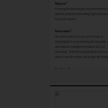
1
Repara
A armação da tela de monofilamento
aberto proporciona integração precoc
força de reparo*
1
Remodela
Os testes pré-clínicos confirmam a
integração e a incorporação vascular,
abundante colágeno maduro em 52
semanas. Transfere gradualmente a c
para o tecido nativo ao longo do tem
1
Restaura
À medida que a tela Phasix™ é remod
ela é substituída por tecido funcional,
resultando em uma forte reparação 
ano*