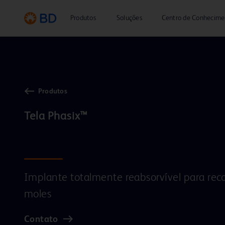
Produtos
Soluções
Centro de Conhecime
Produtos
Tela Phasix™

Implante totalmente reabsorvível para rec
moles
Contato