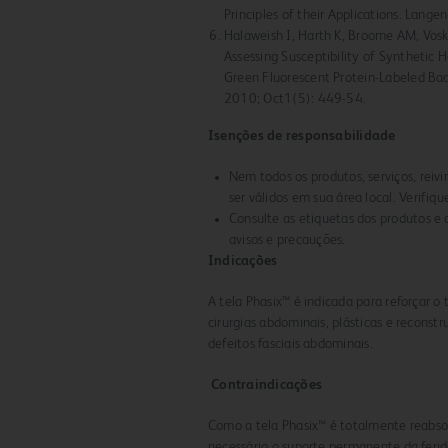
Principles of their Applications. Lang
Halaweish I, Harth K, Broome AM, Vosk
Assessing Susceptibility of Synthetic 
Green Fluorescent Protein-Labeled Bac
2010; Oct1(5): 449-54.
Isenções de responsabilidade
Nem todos os produtos, serviços, reiv
ser válidos em sua área local. Verifiq
Consulte as etiquetas dos produtos e a
avisos e precauções.
Indicações
A tela Phasix™ é indicada para reforçar 
cirurgias abdominais, plásticas e reconst
defeitos fasciais abdominais.
Contraindicações
Como a tela Phasix™ é totalmente reabsor
necessário o suporte permanente da ferid