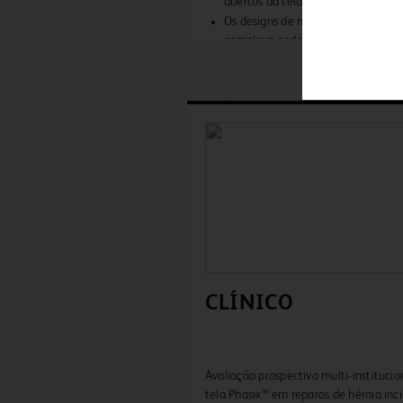
abertos da tela
Os designs de materiais com arqui
complexa podem ter maior área d
superfície e nichos que as bactéria
podem usar como refúgio contra o
crescimento do tecido, a
neovascularização, o tratamento 
antibióticos e a resposta inflamat
hospedeiro
6
Foi relatado que a área de superfí
material de multifilamento é 15
maior do que a dos materiais de
6
monofilamento
CLÍNICO
Avaliação prospectiva multi-institucio
tela Phasix™ em reparos de hérnia inci