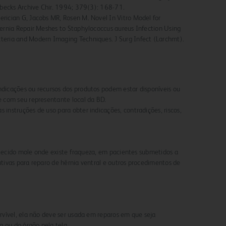
enbecks Archive Chir. 1994; 379(3): 168-71.
erician G, Jacobs MR, Rosen M. Novel In Vitro Model for
Hernia Repair Meshes to Staphylococcus aureus Infection Using
teria and Modern Imaging Techniques. J Surg Infect (Larchmt).
indicações ou recursos dos produtos podem estar disponíveis ou
ue com seu representante local da BD.
s instruções de uso para obter indicações, contradições, riscos,
o tecido mole onde existe fraqueza, em pacientes submetidos a
rutivas para reparo de hérnia ventral e outros procedimentos de
vível, ela não deve ser usada em reparos em que seja
a ou do órgão pela tela.