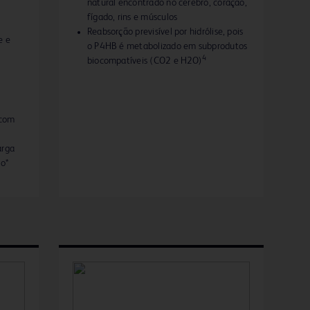
natural encontrado no cérebro, coração,
fígado, rins e músculos
Reabsorção previsível por hidrólise, pois
e e
o P4HB é metabolizado em subprodutos
4
biocompatíveis (CO2 e H2O)
 com
arga
po*
elada,
em um