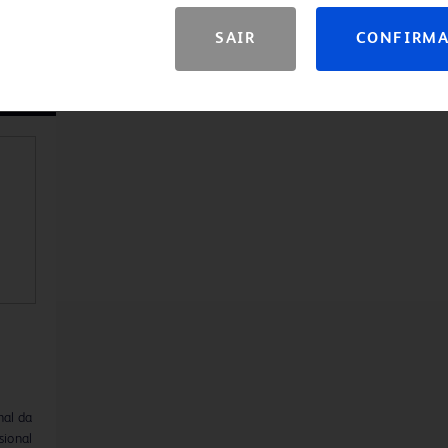
foram realizados em 6, 12, 26 e 52
tetura
semanas
SAIR
CONFIRM
e
s
Resultados:
Crescimento precoce do
tecido, integração vascular e incorporação
da tela Phasix™ na parede abdominal
com
ventral, além de abundante colágeno
ória do
maduro formado ao redor das fibras
remanescentes em 52 semanas.
cie do
7%
nal da
sional