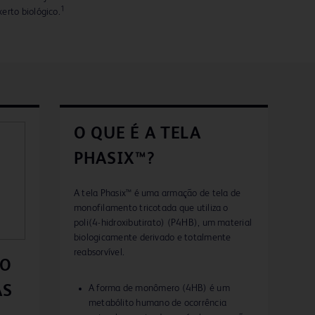
1
erto biológico.
O QUE É A TELA
PHASIX™?
A tela Phasix™ é uma armação de tela de
monofilamento tricotada que utiliza o
poli(4-hidroxibutirato) (P4HB), um material
biologicamente derivado e totalmente
reabsorvível.
DO
AS
A forma de monômero (4HB) é um
metabólito humano de ocorrência