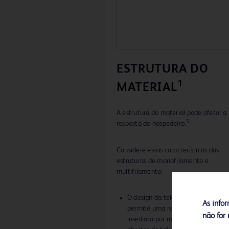
ESTRUTURA DO
1
MATERIAL
A estrutura do material pode afetar a
5
resposta do hospedeiro.
Considere essas características das
estruturas de monofilamento e
multifilamento:
O design da tela de monofilament
As infor
permite uma resposta fibroblástic
não for 
imediata por meio dos interstícios
1