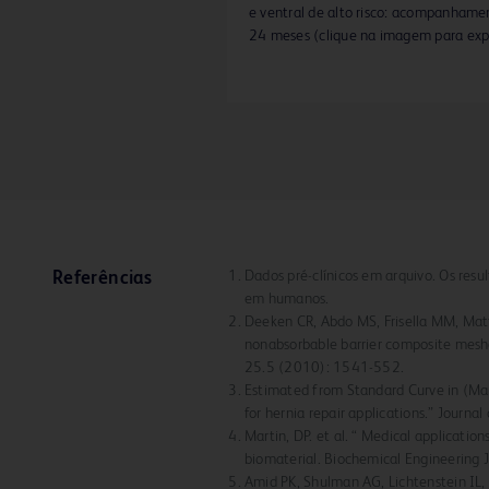
e ventral de alto risco: acompanhame
24 meses (clique na imagem para exp
Dados pré-clínicos em arquivo. Os res
Referências
em humanos.
Deeken CR, Abdo MS, Frisella MM, Mat
nonabsorbable barrier composite meshes
25.5 (2010): 1541-552.
Estimated from Standard Curve in (Mar
for hernia repair applications.” Journ
Martin, DP. et al. “ Medical applicatio
biomaterial. Biochemical Engineering
Amid PK, Shulman AG, Lichtenstein IL,