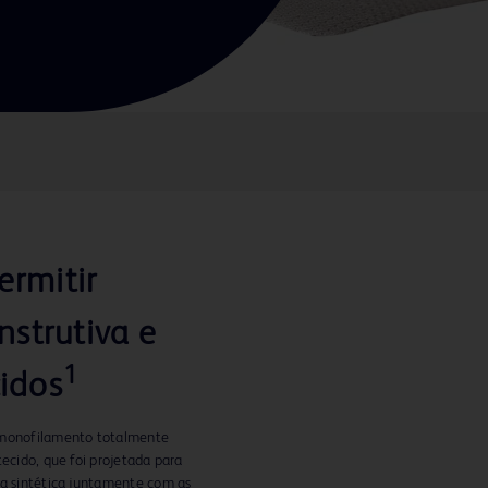
ermitir
strutiva e
1
cidos
e monofilamento totalmente
tecido, que foi projetada para
la sintética juntamente com as