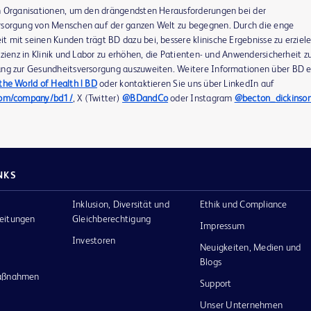
n Organisationen, um den drängendsten Herausforderungen bei der
sorgung von Menschen auf der ganzen Welt zu begegnen. Durch die enge
 mit seinen Kunden trägt BD dazu bei, bessere klinische Ergebnisse zu erziele
izienz in Klinik und Labor zu erhöhen, die Patienten- und Anwendersicherheit z
ng zur Gesundheitsversorgung auszuweiten. Weitere Informationen über BD e
the World of Health | BD
oder kontaktieren Sie uns über LinkedIn auf
com/company/bd1/
, X (Twitter)
@BDandCo
oder Instagram
@becton_dickinso
NKS
Inklusion, Diversität und
Ethik und Compliance
eitungen
Gleichberechtigung
Impressum
Investoren
Neuigkeiten, Medien und
Blogs
maßnahmen
Support
Unser Unternehmen