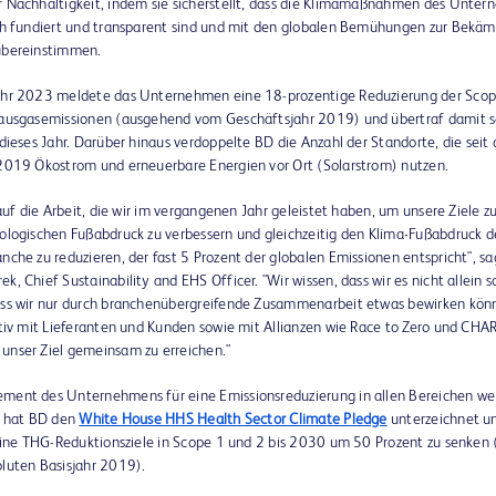
 Nachhaltigkeit, indem sie sicherstellt, dass die Klimamaßnahmen des Unte
ch fundiert und transparent sind und mit den globalen Bemühungen zur Bekä
übereinstimmen.
ahr 2023 meldete das Unternehmen eine 18-prozentige Reduzierung der Scop
ausgasemissionen (ausgehend vom Geschäftsjahr 2019) und übertraf damit se
dieses Jahr. Darüber hinaus verdoppelte BD die Anzahl der Standorte, die seit
2019 Ökostrom und erneuerbare Energien vor Ort (Solarstrom) nutzen.
 auf die Arbeit, die wir im vergangenen Jahr geleistet haben, um unsere Ziele z
ologischen Fußabdruck zu verbessern und gleichzeitig den Klima-Fußabdruck d
che zu reduzieren, der fast 5 Prozent der globalen Emissionen entspricht", sa
, Chief Sustainability and EHS Officer. "Wir wissen, dass wir es nicht allein 
ss wir nur durch branchenübergreifende Zusammenarbeit etwas bewirken kön
ktiv mit Lieferanten und Kunden sowie mit Allianzen wie Race to Zero und CH
nser Ziel gemeinsam zu erreichen."
ent des Unternehmens für eine Emissionsreduzierung in allen Bereichen wei
, hat BD den
White House HHS Health Sector Climate Pledge
unterzeichnet un
seine THG-Reduktionsziele in Scope 1 und 2 bis 2030 um 50 Prozent zu senken
luten Basisjahr 2019).