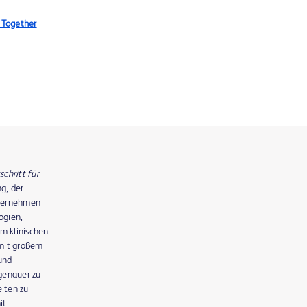
 Together
schritt für
g, der
nternehmen
ogien,
im klinischen
 mit großem
und
 genauer zu
iten zu
it