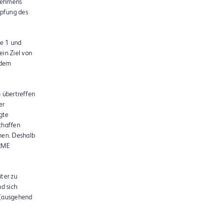
rnehmens
mpfung des
e 1 und
in Ziel von
 dem
u übertreffen
er
gte
schaffen
nen. Deshalb
ARME
ter zu
d sich
 (ausgehend