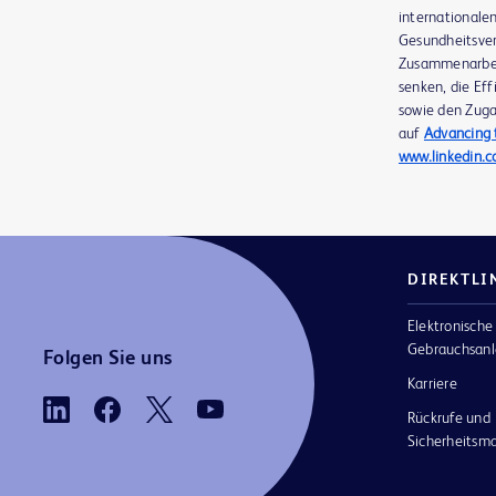
internationale
Gesundheitsver
Zusammenarbeit
senken, die Eff
sowie den Zuga
auf
Advancing 
www.linkedin.
DIREKTLI
Elektronische
Gebrauchsanl
Folgen Sie uns
Karriere
Rückrufe und
Sicherheits