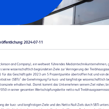
röffentlichung:
2024-07-11
ckinson and Company), ein weltweit führendes Medizintechnikunternehmen, 
es seine wissenschaftlich begründeten Ziele zur Verringerung der Treibhausga
) für das Geschäftsjahr 2023 um 5 Prozentpunkte übertroffen hat und von de
itiative (SBTi)¹ die Genehmigung für kurz- und langfristige wissenschaftlich 
tionsziele erhalten hat. Damit kommt das Unternehmen seinem Ziel näher, bi
2050 in seiner gesamten Wertschöpfungskette netto null Treibhausgasemissi
 der kurz- und langfristigen Ziele und des Netto-Null-Ziels durch SBTi unters