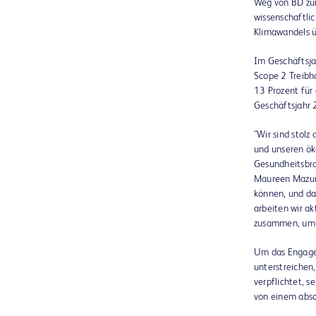
Weg von BD zur
wissenschaftli
Klimawandels 
Im Geschäftsj
Scope 2 Treibh
13 Prozent für 
Geschäftsjahr 
"Wir sind stolz
und unseren ök
Gesundheitsbran
Maureen Mazurek
können, und da
arbeiten wir a
zusammen, um u
Um das Engagem
unterstreichen
verpflichtet, 
von einem abso