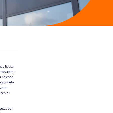
gab heute
semissionen
r Science
begründete
s zum
onen zu
tützt den