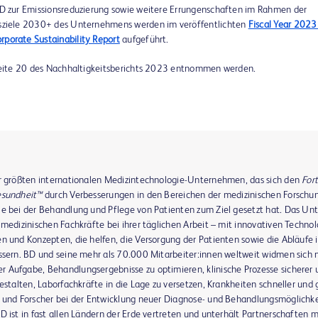
BD zur Emissionsreduzierung sowie weitere Errungenschaften im Rahmen der
sziele 2030+ des Unternehmens werden im veröffentlichten
Fiscal Year 2023
porate Sustainability Report
aufgeführt.
f Seite 20 des Nachhaltigkeitsberichts 2023 entnommen werden.
er größten internationalen Medizintechnologie-Unternehmen, das sich den
Fort
Gesundheit™
durch Verbesserungen in den Bereichen der medizinischen Forschun
ie bei der Behandlung und Pflege von Patienten zum Ziel gesetzt hat. Das U
 medizinischen Fachkräfte bei ihrer täglichen Arbeit – mit innovativen Technol
n und Konzepten, die helfen, die Versorgung der Patienten sowie die Abläufe 
essern. BD und seine mehr als 70.000 Mitarbeiter:innen weltweit widmen sich
 Aufgabe, Behandlungsergebnisse zu optimieren, klinische Prozesse sicherer 
gestalten, Laborfachkräfte in die Lage zu versetzen, Krankheiten schneller und
n und Forscher bei der Entwicklung neuer Diagnose- und Behandlungsmöglichke
D ist in fast allen Ländern der Erde vertreten und unterhält Partnerschaften m