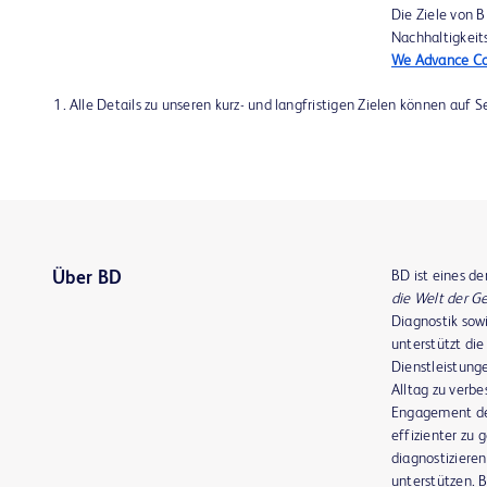
Die Ziele von 
Nachhaltigkeit
We Advance Cor
Alle Details zu unseren kurz- und langfristigen Zielen können au
BD ist eines d
Über BD
die Welt der 
Diagnostik sow
unterstützt die
Dienstleistunge
Alltag zu verb
Engagement der
effizienter zu 
diagnostiziere
unterstützen. B