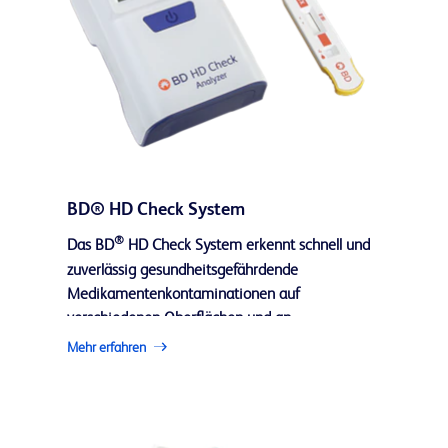
BD® HD Check System
®
Das BD
HD Check System erkennt schnell und
zuverlässig gesundheitsgefährdende
Medikamentenkontaminationen auf
verschiedenen Oberflächen und an
verschiedenen Stellen.
Mehr erfahren