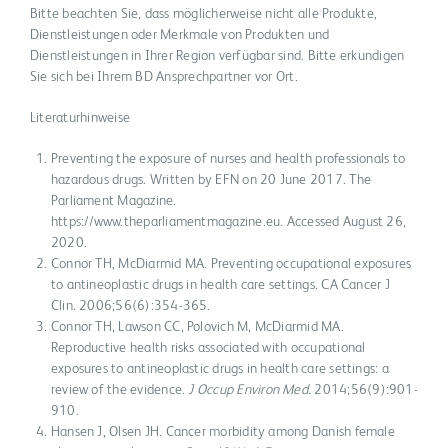
Bitte beachten Sie, dass möglicherweise nicht alle Produkte,
Dienstleistungen oder Merkmale von Produkten und
Dienstleistungen in Ihrer Region verfügbar sind. Bitte erkundigen
Sie sich bei Ihrem BD Ansprechpartner vor Ort.
Literaturhinweise
Preventing the exposure of nurses and health professionals to
hazardous drugs. Written by EFN on 20 June 2017. The
Parliament Magazine.
https://www.theparliamentmagazine.eu. Accessed August 26,
2020.
Connor TH, McDiarmid MA. Preventing occupational exposures
to antineoplastic drugs in health care settings. CA Cancer J
Clin. 2006;56(6):354-365.
Connor TH, Lawson CC, Polovich M, McDiarmid MA.
Reproductive health risks associated with occupational
exposures to antineoplastic drugs in health care settings: a
review of the evidence.
J Occup Environ Med.
2014;56(9):901-
910.
Hansen J, Olsen JH. Cancer morbidity among Danish female