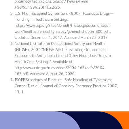
pharmacy technicians.
Scand J Work Environ
Health.
1994;20(1):22-26.
U.S. Pharmacopeial Convention. <800> Hazardous Drugs—
Handling in Healthcare Settings.
https://www.usp.org/sites/default/files/usp/document/our-
work/healthcare-quality-safety/general-chapter-800.pdf..
Updated December 1, 2017. Accessed March 23, 2017.
National Institute for Occupational Safety and Health
(NIOSH). 2004 “NIOSH Alert: Preventing Occupational
Exposures to Antineoplastic and Other Hazardous Drugs in
Health Care Settings”. Available at:
http://www.cdc.gov/niosh/docs/2004-165/pdfs/2004-
165.pdf. Accessed August 26, 2020.
ISOPP Standards of Practice - Safe Handling of Cytotoxics;
Connor T. et al.; Journal of Oncology Pharmacy Practice 2007,
13, 1.