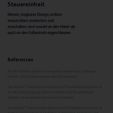
Verabreichung von Thrombolytika oder chirurgische
Steuereinheit
Interventionen. Die Produkte sind zum Einmalgebrauch
bestimmt und dürfen nicht erneut sterilisiert werden.
Kleines, tragbares Design; einfach
Die Produkte dürfen nicht nach Ablauf des
einzurichten; einstecken und
Verfallsdatums verwendet werden. Eine angemessene
einschalten; wird sowohl an den Hand- als
Prüfung des Gerinnungsstatus des Patienten ist
auch an den Fußantrieb angeschlossen
™
obligatorisch. Das Aspirex
mechanische Aspirations-
Thrombektomiesystem darf nur in den angegebenen
Durchmessern der Zielgefäße verwendet werden. Der
Katheter muss immer über den Führungsdraht geführt
Referenzen
werden, der gemäß der Gebrauchsanweisung korrekt
positioniert wurde. Die flexible Spitze des
*6F/8F-Katheter bieten ein einzelnes mehrseitiges L-förmiges
Führungsdrahtes muss so distal wie möglich zum
Fenster, 10F-Katheter bieten zwei Seitenfenster.
verschlossenen Segment positioniert werden, um zu
verhindern, dass die flexible Spitze in den Katheterkopf
Das Aspirex™ mechanische Aspirations-Thrombektomiesystem ist
aspiriert wird. Der Führungsdraht muss auf seinem
für die Entfernung von akuten Embolien und Thromben aus
gesamten Weg von der Einführschleuse bis zur flexiblen
Gefäßen im peripheren Venensystem indiziert.
Spitze im Lumen liegen. Die korrekte Position des
Das Aspirex™ mechanische Aspirations-Thrombektomiesystem ist
Führungsdrahts während der gesamten