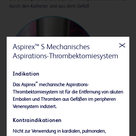
durch den Katheter und aus dem Gefäß
Aspirex™ S Mechanisches
Aspirations-Thrombektomiesystem
Indikation
™
Das Aspirex
mechanische Aspirations-
Thrombektomiesystem ist für die Entfernung von akuten
Embolien und Thromben aus Gefäßen im peripheren
Venensystem indiziert.
Kontraindikationen
Antriebssystem
Nicht zur Verwendung in kardialen, pulmonalen,