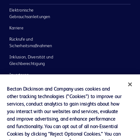
Elektronische
Gebrauchsanleitungen
Karriere
Rückrufe und
Sicherheitsmaßnahmen
Inklusion, Diversität und
Gleichberechtigung
Investoren
Ethik und Compliance
Becton Dickinson and Company uses cookies and
other tracking technologies (“Cookies”) to improve our
Impressum
services, conduct analytics to gain insights about how
Neuigkeiten, Medien und Blogs
you interact with our websites and services, evaluate
and improve advertising, and enhance performance
Support
and functionality. You can opt out of all non-Essential
Unser Unternehmen
Cookies by clicking “Reject Optional Cookies.” You can