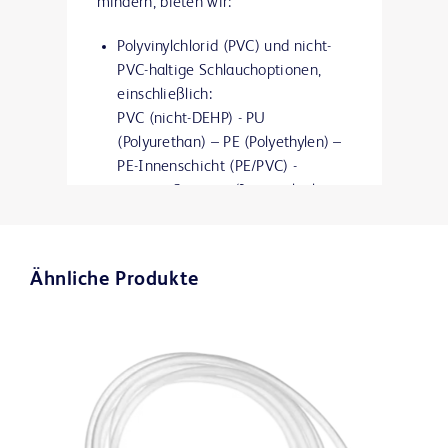
mindern, bieten wir:
Polyvinylchlorid (PVC) und nicht-
PVC-haltige Schlauchoptionen,
einschließlich:
PVC (nicht-DEHP) - PU
(Polyurethan) – PE (Polyethylen) –
PE-Innenschicht (PE/PVC) -
geringe Sorption (Innenschicht
aus PE und Außenschicht aus PVC)
– TPE (thermoplastische
Elastomere)
Ähnliche Produkte
(
Bitte beachten
Sie dabei die
entsprechende
Produktbeschreibung
)