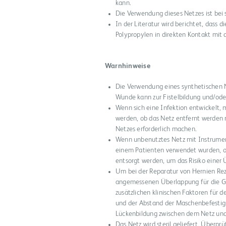
kann.
Die Verwendung dieses Netzes ist bei
In der Literatur wird berichtet, dass 
Polypropylen in direkten Kontakt mit
Warnhinweise
Die Verwendung eines synthetischen Ne
Wunde kann zur Fistelbildung und/oder
Wenn sich eine Infektion entwickelt, 
werden, ob das Netz entfernt werden m
Netzes erforderlich machen.
Wenn unbenutztes Netz mit Instrumen
einem Patienten verwendet wurden, ode
entsorgt werden, um das Risiko einer
Um bei der Reparatur von Hernien Rezi
angemessenen Überlappung für die Gr
zusätzlichen klinischen Faktoren für d
und der Abstand der Maschenbefestig
Lückenbildung zwischen dem Netz un
Das Netz wird steril geliefert. Überp