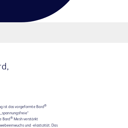
rd,
®
ng ist das vorgeformte Bard
 „spannungsfreie“
®
e Bard
Mesh verstärkt
ebeeinwuchs und -elastizität. Das