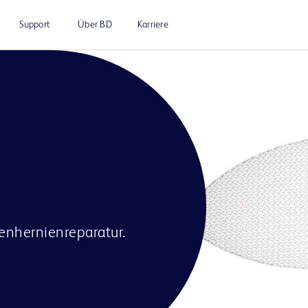
Support
Über BD
Karriere
enhernienreparatur.