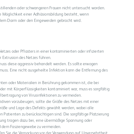
 stillenden oder schwangeren Frauen nicht untersucht worden.
die Möglichkeit einer Adhäsionsbildung besteht, wenn
 dem Darm oder den Eingeweiden gebracht wird.
tzes oder Pflasters in einer kontaminierten oder infizierten
 Extrusion des Netzes führen.
muss diese aggressiv behandelt werden. Es sollte erwogen
uss. Eine nicht ausgeheilte Infektion kann die Entfernung des
ten oder Materialien in Berührung gekommen ist, die bei
r mit Körperflüssigkeiten kontaminiert war, muss es sorgfältig
 Übertragung von Virusinfektionen zu vermeiden.
diven vorzubeugen, sollte die Größe des Netzes mit einer
öße und Lage des Defekts gewählt werden, wobei alle
en Patienten zu berücksichtigen sind. Die sorgfältige Platzierung
ung tragen dazu bei, eine übermäßige Spannung oder
d dem Fasziengewebe zu vermeiden.
rüfen Sie die Verpackung vor der Verwendung auf Unversehrtheit