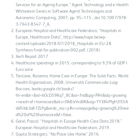
Services for an Ageing Europe.” Agent Technology and e-Health
Whitestein Series in Software Agent Technologies and
Autonomic Computing, 2007, pp. 95–115., doi:10.1007/978-
3-7643-8547-7_6.
European Hospital and Healthcare Federation, “Hospitals in
Europe, Healthcare Data”, http://www.hope.be/wp-
content/uploads/2018/07/2018_Hospitals-in-EU-28-
Synthesis-final-for-publication-002.pdf, (2018)
Xerfi Report 2017
Healthcare spendings in 2015, corresponding to 9,3% of GDP |
Euro zone
Taricone, Rosanna. Home Care in Europe: The Solid Facts. World
Health Organization, 2008, Università Commerciale Luigi
Bocconi, books.google.ch/books?
hl=en&lr=&id=kOcD59Rq7_8C&oi=fnd&pg=PR4&dq=growing
+need+of+homecare&ots=OMIlxYvd0K&sig=YY3R4PfgH2l5SA
sM5McJa87ZLPg&redir_esc=y#v=onepage&q=growing%20nee
d%20of%20homecare&f=false.
Garel, Pascal. “Hospitals in Europe Health Care Data 2018.”
European Hospital and Healthcare Federation, 2019.
Gupta Strategists. “No Place Like Home” 2016.