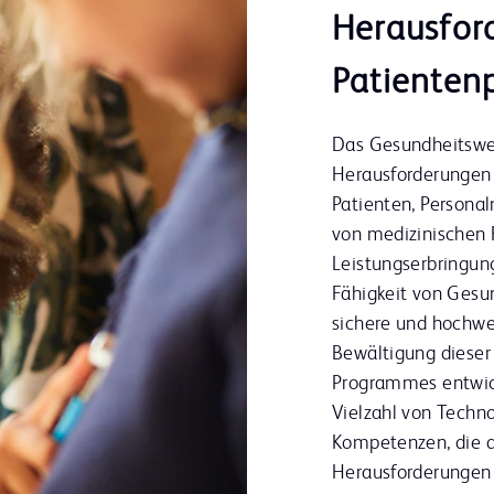
Herausfor
Patienten
Das Gesundheitswes
Herausforderungen 
Patienten, Persona
von medizinischen F
Leistungserbringun
Fähigkeit von Gesu
sichere und hochwe
Bewältigung diese
Programmes
entwi
Vielzahl von Techn
Kompetenzen, die d
Herausforderungen