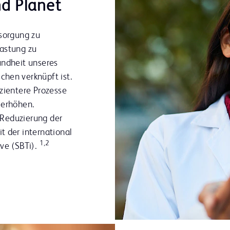
nd Planet
rsorgung zu
lastung zu
undheit unseres
hen verknüpft ist.
zientere Prozesse
 erhöhen.
r Reduzierung der
 der international
1,2
ve (SBTi).