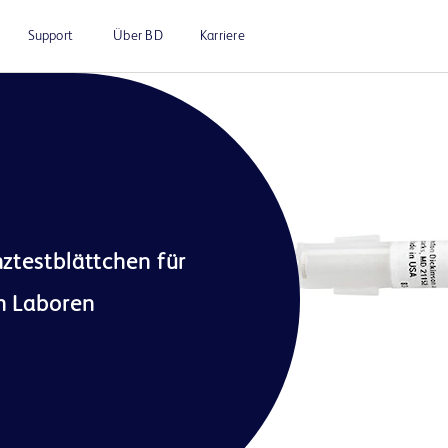
Support
Über BD
Karriere
ztestblättchen für 