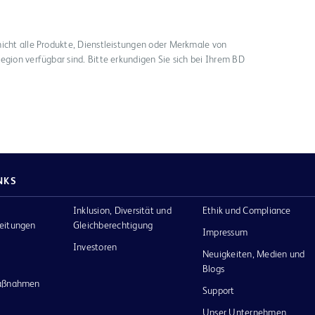
nicht alle Produkte, Dienstleistungen oder Merkmale von
egion verfügbar sind. Bitte erkundigen Sie sich bei Ihrem BD
NKS
Inklusion, Diversität und
Ethik und Compliance
eitungen
Gleichberechtigung
Impressum
Investoren
Neuigkeiten, Medien und
Blogs
maßnahmen
Support
Unser Unternehmen