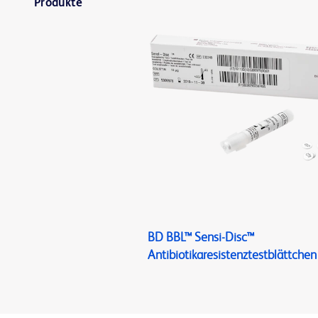
Produkte
BD BBL™ Sensi-Disc™
Antibiotikaresistenztestblättchen