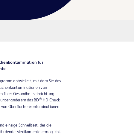
chenkontamination für
nte
rogramm entwickelt, mit dem Sie das
flächenkontaminationen von
n Ihrer Gesundheitseinrichtung
®
 unter anderem das BD
HD Check
g von Oberflächenkontaminationen.
d einzige Schnelltest, der die
fährdende Medikamente ermöglicht.