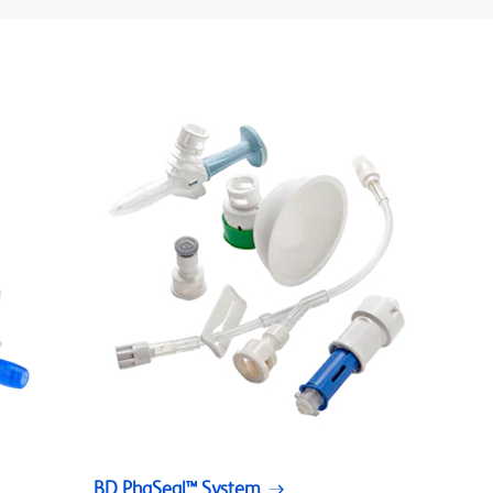
BD PhaSeal™ System