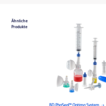
Ähnliche
Produkte
BD PhaSeal™ Optima System