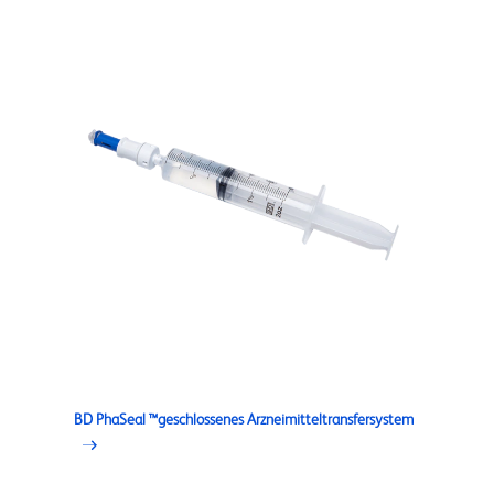
BD PhaSeal ™geschlossenes Arzneimitteltransfersystem