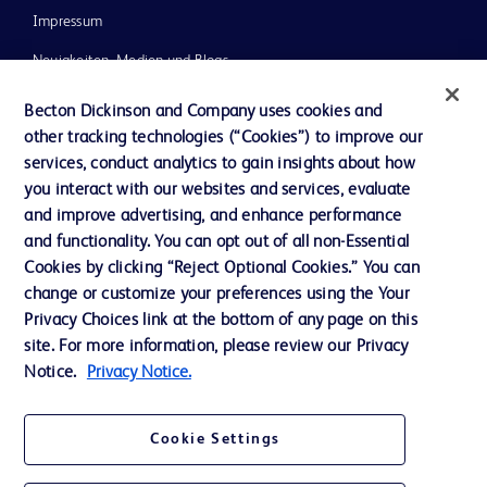
Impressum
Neuigkeiten, Medien und Blogs
Support
Becton Dickinson and Company uses cookies and
other tracking technologies (“Cookies”) to improve our
Unser Unternehmen
services, conduct analytics to gain insights about how
you interact with our websites and services, evaluate
and improve advertising, and enhance performance
AGB
and functionality. You can opt out of all non-Essential
Kontaktieren Sie uns
Cookies by clicking “Reject Optional Cookies.” You can
change or customize your preferences using the Your
Cookie-Einstellungen
Privacy Choices link at the bottom of any page on this
Datenschutz
site. For more information, please review our Privacy
Notice.
Privacy Notice.
Nutzungsbedingungen
Cookie Settings