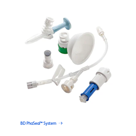
BD PhaSeal™ System