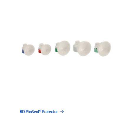
BD PhaSeal™ Protector