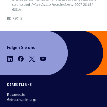
care hospital.
Infect Control Hosp Epidemiol.
2007;28:684-
688.4.
BD-75015
Folgen Sie uns
DIREKTLINKS
Elektronische
Gebrauchsanleitungen