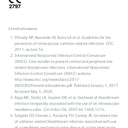
Literaturhinweise
O'Grady NP, Alexander M, Burns LA et al. Guidelines for the
prevention of intravascular catheter-related infections. CDC.
2011; section 54.
International Nosocomial Infection Control Consortium
(INICC) Care bundles to prevent central and peripheral line-
related bloodstream infections. International Nosocomial
Infection Control Consortium (INICC) website.
http://www.inicc.org/media/docs/2017-
INICCBSIPreventionGuidelines.pdf. Published January 1, 2017.
Accessed May 5, 2020.
Rupp ME, Sholtz LA, Jourdan DR, et al. Outbreak of bloodstream
infection temporally associated with the use of an intravascular
needleless valve.
Clin Infect Dis.
2007;44:1408-1414.
Salgado CD, Chinnes L, Paczesny TH, Cantey JR. Increased rate
of catheter-related bloodstream infection associated with use
of a needleless mechanical valve device at a long-term acute