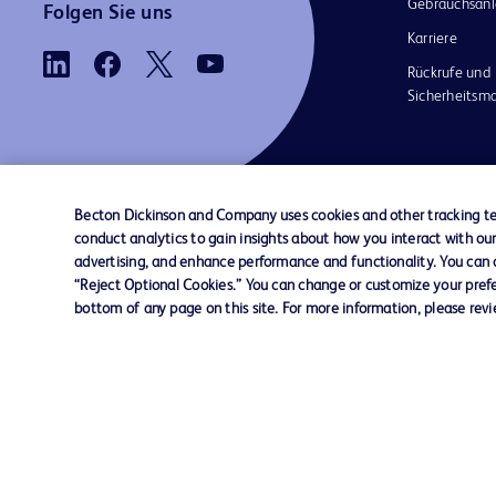
Gebrauchsanl
Folgen Sie uns
Karriere
Rückrufe und
Sicherheits
Becton Dickinson and Company uses cookies and other tracking tec
conduct analytics to gain insights about how you interact with ou
advertising, and enhance performance and functionality. You can op
AGB
Kontaktieren Sie uns
Cookie-Einstellungen
“Reject Optional Cookies.” You can change or customize your prefe
bottom of any page on this site. For more information, please rev
© 2026 BD. Alle Rechte vorbehalten. BD u
BD-Logo sind Marken von Becton, Dickinso
Company. Alle anderen Marken sind Eigentu
jeweiligen Inhaber.