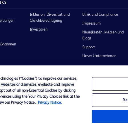
NKS
Inklusion, Diversität und
Ethik und Compliance
eitungen
Gleichberechtigung
Impressum
Investoren
Neuigkeiten, Medien und
Blogs
maßnahmen
Support
Unser Unternehmen
hnologies (“Cookies”) to improve our services,
r websites and services, evaluate and improve
Datenschutz
Nutzungsbedingungen
t out of all non-Essential Cookies by clicking
rences using the Your Privacy Choices link at the
Re
iew our Privacy Notice.
Privacy Notice.
nd das
n and
m ihrer