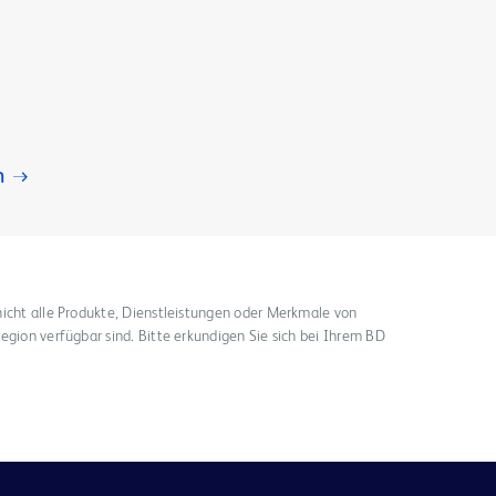
m
nicht alle Produkte, Dienstleistungen oder Merkmale von
egion verfügbar sind. Bitte erkundigen Sie sich bei Ihrem BD