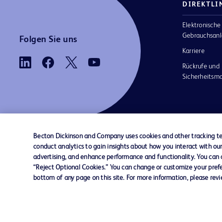
DIREKTLI
Elektronische
Gebrauchsanl
Folgen Sie uns
Karriere
Rückrufe und
Sicherheits
Becton Dickinson and Company uses cookies and other tracking tec
conduct analytics to gain insights about how you interact with ou
AGB
Kontaktieren Sie uns
Cookie-Einstellungen
advertising, and enhance performance and functionality. You can op
“Reject Optional Cookies.” You can change or customize your prefe
bottom of any page on this site. For more information, please rev
© 2026 BD. Alle Rechte vorbehalten. BD u
BD-Logo sind Marken von Becton, Dickinso
Company. Alle anderen Marken sind Eigentu
jeweiligen Inhaber.