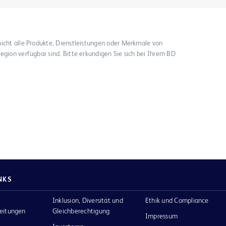
nicht alle Produkte, Dienstleistungen oder Merkmale von
egion verfügbar sind. Bitte erkundigen Sie sich bei Ihrem BD
NKS
Inklusion, Diversität und
Ethik und Compliance
eitungen
Gleichberechtigung
Impressum