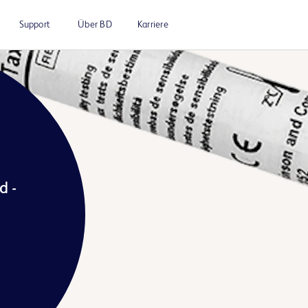
Support
Über BD
Karriere
d -