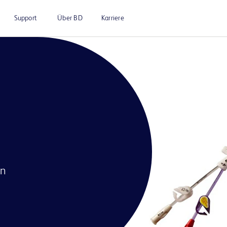
Support
Über BD
Karriere
en