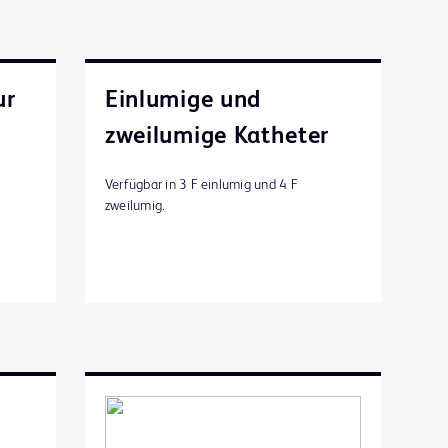
ur
Einlumige und
zweilumige Katheter
Verfügbar in 3 F einlumig und 4 F
zweilumig.
z