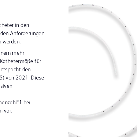
theter in den
 den Anforderungen
u werden.
inern mehr
 Kathetergröße für
entspricht den
NS) von 2021. Diese
asiven
n
menzahl“1 bei
n vor.