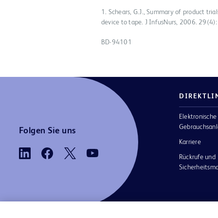
1. Schears, G.J., Summary of product trial
device to tape. J InfusNurs, 2006. 29(4):
BD-94101
DIREKTLI
Elektronische
Gebrauchsanl
Folgen Sie uns
Karriere
Rückrufe und
Sicherheits