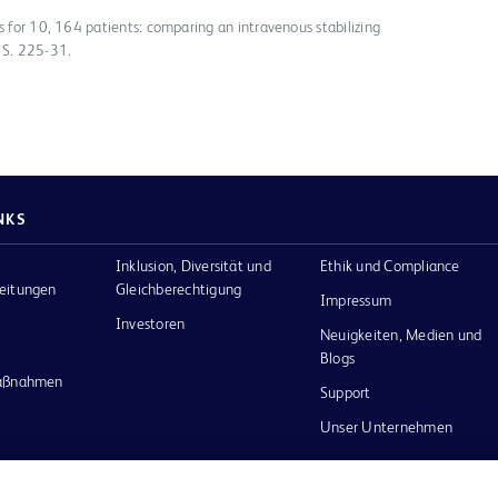
s for 10, 164 patients: comparing an intravenous stabilizing
 S. 225-31.
NKS
Inklusion, Diversität und
Ethik und Compliance
eitungen
Gleichberechtigung
Impressum
Investoren
Neuigkeiten, Medien und
Blogs
maßnahmen
Support
Unser Unternehmen