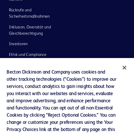
Rückrufe und
Sicherheitsmaßnahmen
Inklusion, Diversität und
Gleichberechtigung
Investoren
Ethik und Compliance
Impressum
Becton Dickinson and Company uses cookies and
Neuigkeiten, Medien und Blogs
other tracking technologies (“Cookies”) to improve our
services, conduct analytics to gain insights about how
Support
you interact with our websites and services, evaluate
Unser Unternehmen
and improve advertising, and enhance performance
and functionality. You can opt out of all non-Essential
Cookies by clicking “Reject Optional Cookies.” You can
AGB
change or customize your preferences using the Your
Privacy Choices link at the bottom of any page on this
Kontaktieren Sie uns