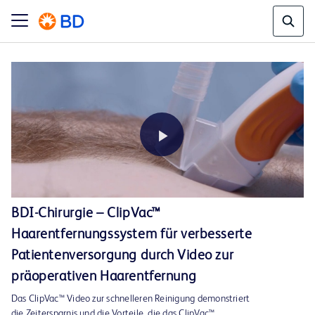
Play
BDI-Chirurgie – ClipVac™
Haarentfernungssystem für verbesserte
Video
Patientenversorgung durch Video zur
präoperativen Haarentfernung
Das ClipVac™ Video zur schnelleren Reinigung demonstriert
die Zeitersparnis und die Vorteile, die das ClipVac™