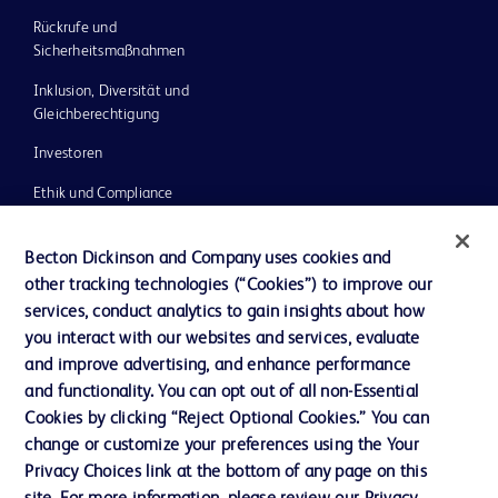
Rückrufe und
Sicherheitsmaßnahmen
Inklusion, Diversität und
Gleichberechtigung
Investoren
Ethik und Compliance
Impressum
Becton Dickinson and Company uses cookies and
Neuigkeiten, Medien und Blogs
other tracking technologies (“Cookies”) to improve our
services, conduct analytics to gain insights about how
Support
you interact with our websites and services, evaluate
Unser Unternehmen
and improve advertising, and enhance performance
and functionality. You can opt out of all non-Essential
Cookies by clicking “Reject Optional Cookies.” You can
AGB
change or customize your preferences using the Your
Privacy Choices link at the bottom of any page on this
Kontaktieren Sie uns