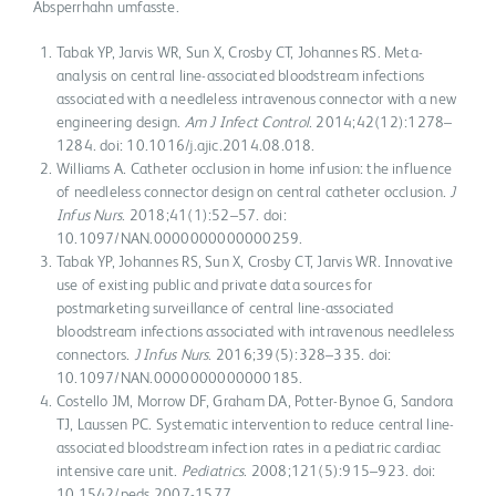
Absperrhahn umfasste.
Tabak YP, Jarvis WR, Sun X, Crosby CT, Johannes RS. Meta-
analysis on central line-associated bloodstream infections
associated with a needleless intravenous connector with a new
engineering design.
Am J Infect Control
. 2014;42(12):1278–
1284. doi: 10.1016/j.ajic.2014.08.018.
Williams A. Catheter occlusion in home infusion: the influence
of needleless connector design on central catheter occlusion.
J
Infus Nurs
. 2018;41(1):52–57. doi:
10.1097/NAN.0000000000000259.
Tabak YP, Johannes RS, Sun X, Crosby CT, Jarvis WR. Innovative
use of existing public and private data sources for
postmarketing surveillance of central line-associated
bloodstream infections associated with intravenous needleless
connectors.
J Infus Nurs
. 2016;39(5):328–335. doi:
10.1097/NAN.0000000000000185.
Costello JM, Morrow DF, Graham DA, Potter-Bynoe G, Sandora
TJ, Laussen PC. Systematic intervention to reduce central line-
associated bloodstream infection rates in a pediatric cardiac
intensive care unit.
Pediatrics
. 2008;121(5):915–923. doi:
10.1542/peds.2007-1577.