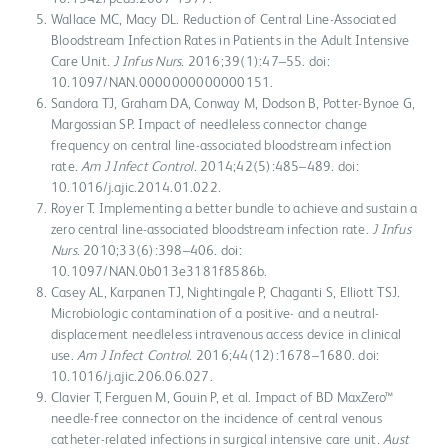
Wallace MC, Macy DL. Reduction of Central Line-Associated
Bloodstream Infection Rates in Patients in the Adult Intensive
Care Unit.
J Infus Nurs
. 2016;39(1):47–55. doi:
10.1097/NAN.0000000000000151.
Sandora TJ, Graham DA, Conway M, Dodson B, Potter-Bynoe G,
Margossian SP. Impact of needleless connector change
frequency on central line-associated bloodstream infection
rate.
Am J Infect Control
. 2014;42(5):485–489. doi:
10.1016/j.ajic.2014.01.022.
Royer T. Implementing a better bundle to achieve and sustain a
zero central line-associated bloodstream infection rate.
J Infus
Nurs
. 2010;33(6):398–406. doi:
10.1097/NAN.0b013e3181f8586b.
Casey AL, Karpanen TJ, Nightingale P, Chaganti S, Elliott TSJ.
Microbiologic contamination of a positive- and a neutral-
displacement needleless intravenous access device in clinical
use.
Am J Infect Control
. 2016;44(12):1678–1680. doi:
10.1016/j.ajic.206.06.027.
Clavier T, Ferguen M, Gouin P, et al. Impact of BD MaxZero™
needle-free connector on the incidence of central venous
catheter-related infections in surgical intensive care unit.
Aust