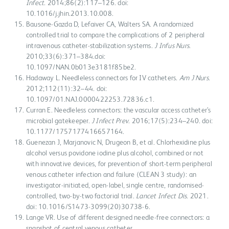
Infect
. 2014;86(2):117–126. doi:
10.1016/j.jhin.2013.10.008.
Bausone-Gazda D, Lefaiver CA, Walters SA. A randomized
controlled trial to compare the complications of 2 peripheral
intravenous catheter-stabilization systems.
J Infus Nurs
.
2010;33(6):371–384.doi:
10.1097/NAN.0b013e3181f85be2.
Hadaway L. Needleless connectors for IV catheters.
Am J Nurs
.
2012;112(11):32–44. doi:
10.1097/01.NAJ.0000422253.72836.c1.
Curran E. Needleless connectors: the vascular access catheter’s
microbial gatekeeper.
J Infect Prev
. 2016;17(5):234–240. doi:
10.1177/1757177416657164.
Guenezan J, Marjanovic N, Drugeon B, et al. Chlorhexidine plus
alcohol versus povidone iodine plus alcohol, combined or not
with innovative devices, for prevention of short-term peripheral
venous catheter infection and failure (CLEAN 3 study): an
investigator-initiated, open-label, single centre, randomised-
controlled, two-by-two factorial trial.
Lancet Infect Dis
. 2021.
doi: 10.1016/S1473-3099(20)30738-6.
Lange VR. Use of different designed needle-free connectors: a
snapshot of central venous catheter