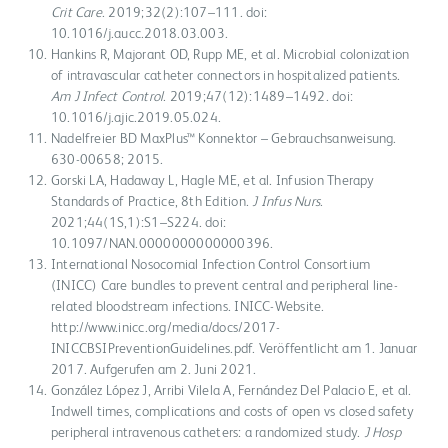
Crit Care
. 2019;32(2):107–111. doi:
10.1016/j.aucc.2018.03.003.
Hankins R, Majorant OD, Rupp ME, et al. Microbial colonization
of intravascular catheter connectors in hospitalized patients.
Am J Infect Control
. 2019;47(12):1489–1492. doi:
10.1016/j.ajic.2019.05.024.
Nadelfreier BD MaxPlus™ Konnektor – Gebrauchsanweisung.
630-00658; 2015.
Gorski LA, Hadaway L, Hagle ME, et al. Infusion Therapy
Standards of Practice, 8th Edition.
J Infus Nurs
.
2021;44(1S,1):S1–S224. doi:
10.1097/NAN.0000000000000396.
International Nosocomial Infection Control Consortium
(INICC) Care bundles to prevent central and peripheral line-
related bloodstream infections. INICC-Website.
http://www.inicc.org/media/docs/2017-
INICCBSIPreventionGuidelines.pdf. Veröffentlicht am 1. Januar
2017. Aufgerufen am 2. Juni 2021.
González López J, Arribi Vilela A, Fernández Del Palacio E, et al.
Indwell times, complications and costs of open vs closed safety
peripheral intravenous catheters: a randomized study.
J Hosp