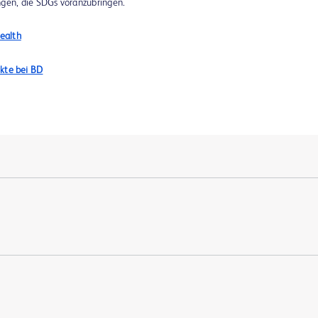
ngen, die SDGs voranzubringen.
ealth
ekte bei BD