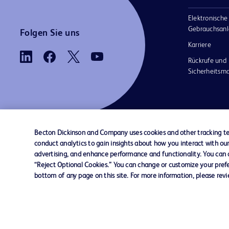
Elektronische
Gebrauchsanl
Folgen Sie uns
Karriere
Rückrufe und
Sicherheits
Becton Dickinson and Company uses cookies and other tracking tec
conduct analytics to gain insights about how you interact with ou
AGB
Kontaktieren Sie uns
Cookie-Einstellungen
advertising, and enhance performance and functionality. You can op
“Reject Optional Cookies.” You can change or customize your prefe
bottom of any page on this site. For more information, please rev
© 2026 BD. Alle Rechte vorbehalten. BD u
BD-Logo sind Marken von Becton, Dickinso
Company. Alle anderen Marken sind Eigentu
jeweiligen Inhaber.