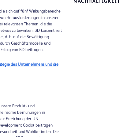
Vi
NACHHALTIGKEIT
die sich auf fünf Wirkungsbereiche
e von Herausforderungen in unserer
bei relevanten Themen, die die
 etwas zu bewirken. BD konzentriert
, d. h. auf die Bewältigung
se durch Geschäftsmodelle und
 Erfolg von BD beitragen.
rategie des Unternehmens und die
 unsere Produkt- und
emeinsame Bemühungen in
zur Erreichung der UN-
 Development Goals) beitragen
Gesundheit und Wohlbefinden. Die