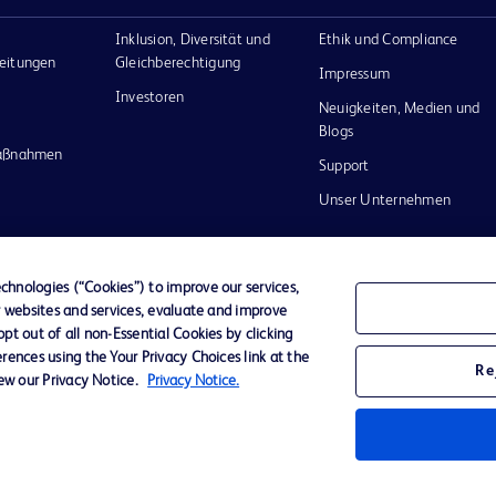
Inklusion, Diversität und
Ethik und Compliance
eitungen
Gleichberechtigung
Impressum
Investoren
Neuigkeiten, Medien und
Blogs
maßnahmen
Support
Unser Unternehmen
hnologies (“Cookies”) to improve our services,
r websites and services, evaluate and improve
Datenschutz
Nutzungsbedingungen
t out of all non-Essential Cookies by clicking
rences using the Your Privacy Choices link at the
Re
iew our Privacy Notice.
Privacy Notice.
nd das
n and
m ihrer