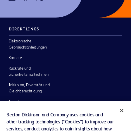
DIREKTLINKS
Elektronische
Gebrauchsanleitungen
Karriere
Rückrufe und
Sicherheitsmaßnahmen
Inklusion, Diversität und
Gleichberechtigung
Investoren
Ethik und Compliance
Becton Dickinson and Company uses cookies and
other tracking technologies (“Cookies”) to improve our
Impressum
services, conduct analytics to gain insights about how