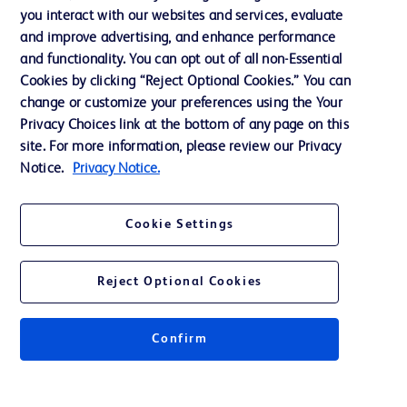
Neuigkeiten, Medien und Blogs
you interact with our websites and services, evaluate
and improve advertising, and enhance performance
Support
and functionality. You can opt out of all non-Essential
Unser Unternehmen
Cookies by clicking “Reject Optional Cookies.” You can
change or customize your preferences using the Your
Privacy Choices link at the bottom of any page on this
AGB
site. For more information, please review our Privacy
Notice.
Privacy Notice.
Kontaktieren Sie uns
Cookie-Einstellungen
Cookie Settings
Datenschutz
Nutzungsbedingungen
Reject Optional Cookies
Confirm
© 2026 BD. Alle Rechte vorbehalten. BD und das BD-Logo sind Marken von
Becton, Dickinson and Company. Alle anderen Marken sind Eigentum ihrer