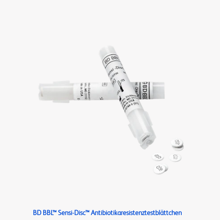
BD BBL™ Sensi-Disc™ Antibiotikaresistenztestblättchen