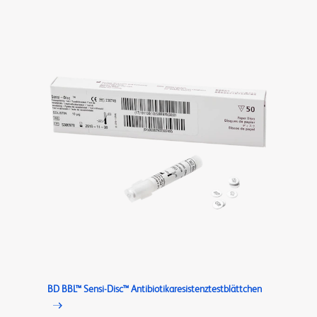
BD BBL™ Sensi-Disc™ Antibiotikaresistenztestblättchen