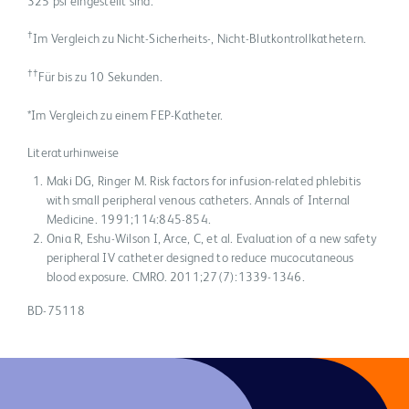
325 psi eingestellt sind.
†
Im Vergleich zu Nicht-Sicherheits-, Nicht-Blutkontrollkathetern.
††
Für bis zu 10 Sekunden.
*Im Vergleich zu einem FEP-Katheter.
Literaturhinweise
Maki DG, Ringer M. Risk factors for infusion-related phlebitis
with small peripheral venous catheters. Annals of Internal
Medicine. 1991;114:845-854.
Onia R, Eshu-Wilson I, Arce, C, et al. Evaluation of a new safety
peripheral IV catheter designed to reduce mucocutaneous
blood exposure. CMRO. 2011;27(7):1339-1346.
BD-75118