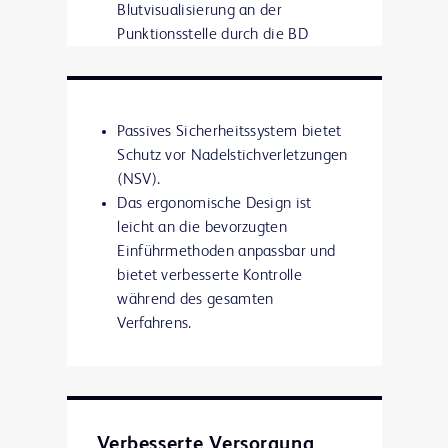
Blutvisualisierung an der
Punktionsstelle durch die BD
Instaflash™ Kanülentechnologie,
was dazu beitragen kann, den
Erfolg der Erstpunktion zu
verbessern.
Passives Sicherheitssystem bietet
Schutz vor Nadelstichverletzungen
(NSV).
Das ergonomische Design ist
leicht an die bevorzugten
Einführmethoden anpassbar und
bietet verbesserte Kontrolle
während des gesamten
Verfahrens.
Verbesserte Versorgung