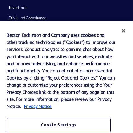
Investoren
Ethik und Compliance
Impressum
Becton Dickinson and Company uses cookies and
Neuigkeiten, Medien und Blogs
other tracking technologies (“Cookies”) to improve our
services, conduct analytics to gain insights about how
Support
you interact with our websites and services, evaluate
Unser Unternehmen
and improve advertising, and enhance performance
and functionality. You can opt out of all non-Essential
Cookies by clicking “Reject Optional Cookies.” You can
AGB
change or customize your preferences using the Your
Privacy Choices link at the bottom of any page on this
Kontaktieren Sie uns
site. For more information, please review our Privacy
Cookie-Einstellungen
Notice.
Privacy Notice.
Datenschutz
Cookie Settings
Nutzungsbedingungen