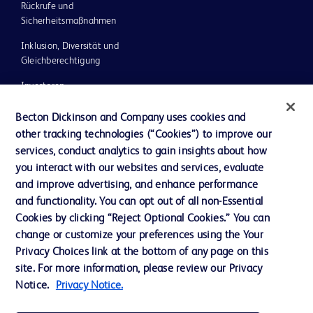
Rückrufe und
Sicherheitsmaßnahmen
Inklusion, Diversität und
Gleichberechtigung
Investoren
Ethik und Compliance
Becton Dickinson and Company uses cookies and
other tracking technologies (“Cookies”) to improve our
Impressum
services, conduct analytics to gain insights about how
Neuigkeiten, Medien und Blogs
you interact with our websites and services, evaluate
and improve advertising, and enhance performance
Support
and functionality. You can opt out of all non-Essential
Unser Unternehmen
Cookies by clicking “Reject Optional Cookies.” You can
change or customize your preferences using the Your
Privacy Choices link at the bottom of any page on this
AGB
site. For more information, please review our Privacy
Notice.
Privacy Notice.
Kontaktieren Sie uns