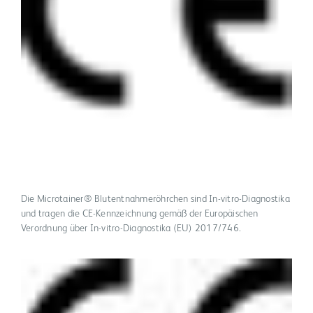
Die Microtainer® Blutentnahmeröhrchen sind In-vitro-Diagnostika
und tragen die CE-Kennzeichnung gemäß der Europäischen
Verordnung über In-vitro-Diagnostika (EU) 2017/746.