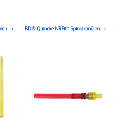
len
BD® Quincke NRFit™ Spinalkanülen