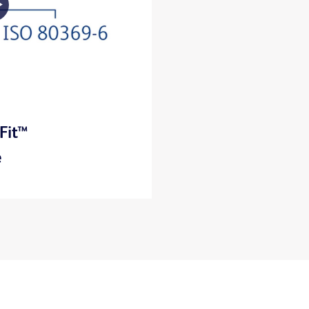
Play
Video
Fit™
e