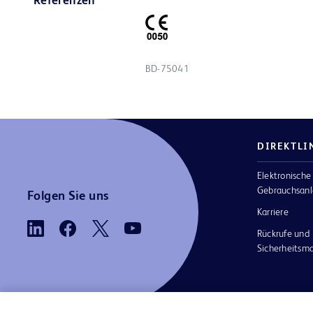
Referenzen
BD-75041
DIREKTLI
Elektronische
Gebrauchsanl
Folgen Sie uns
Karriere
Rückrufe und
Sicherheits