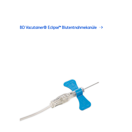
BD Vacutainer® Eclipse™ Blutentnahmekanüle