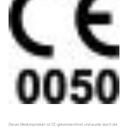
Dieses Medizinprodukt ist CE-gekennzeichnet und wurde durch die