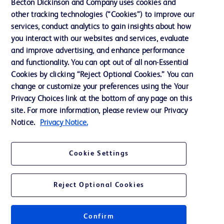
Becton Dickinson and Company uses cookies and
Neuigkeiten, Medien und Blogs
other tracking technologies (“Cookies”) to improve our
services, conduct analytics to gain insights about how
Support
you interact with our websites and services, evaluate
Unser Unternehmen
and improve advertising, and enhance performance
and functionality. You can opt out of all non-Essential
Cookies by clicking “Reject Optional Cookies.” You can
AGB
change or customize your preferences using the Your
Privacy Choices link at the bottom of any page on this
Kontaktieren Sie uns
site. For more information, please review our Privacy
Cookie-Einstellungen
Notice.
Privacy Notice.
Datenschutz
Cookie Settings
Nutzungsbedingungen
Reject Optional Cookies
Confirm
© 2026 BD. Alle Rechte vorbehalten. BD und das BD-Logo sind Marken von