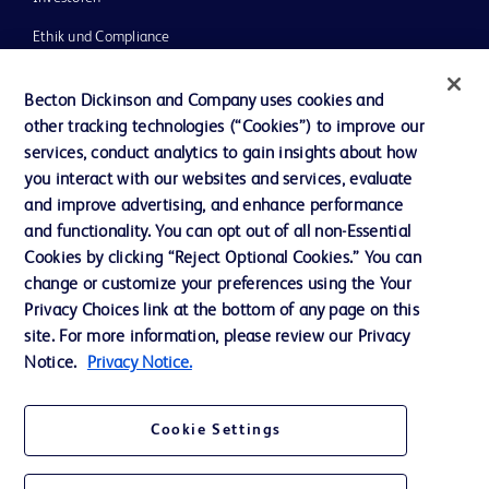
Ethik und Compliance
Impressum
Becton Dickinson and Company uses cookies and
Neuigkeiten, Medien und Blogs
other tracking technologies (“Cookies”) to improve our
services, conduct analytics to gain insights about how
Support
you interact with our websites and services, evaluate
Unser Unternehmen
and improve advertising, and enhance performance
and functionality. You can opt out of all non-Essential
Cookies by clicking “Reject Optional Cookies.” You can
AGB
change or customize your preferences using the Your
Privacy Choices link at the bottom of any page on this
Kontaktieren Sie uns
site. For more information, please review our Privacy
Cookie-Einstellungen
Notice.
Privacy Notice.
Datenschutz
Cookie Settings
Nutzungsbedingungen