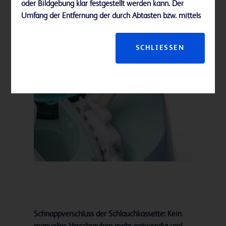
oder Bildgebung klar festgestellt werden kann. Der
Umfang der Entfernung der durch Abtasten bzw. mittels
Bildgebung erfassten Anomalie hat also keine
Aussagekraft hinsichtlich des Umfangs der Entfernung
SCHLIESSEN
einer histologischen Anomalie (z. B. einer Malignität).
Wenn die entnommene Anomalie nicht histologisch
gutartig ist, müssen die Geweberänder unbedingt mit
den üblichen chirurgischen Verfahren auf vollständige
Entfernung untersucht werden.
In Fällen palpabler, mittels klinischer und/oder
radiologischer Kriterien (z. B. Fibroadenom,
fibrozystischer Läsion) als benigne befundeter
Anomalien können derartige tastbare Läsionen auch mit
dem EnCor Enspire™ Brustbiopsiesystem teilweise
entfernt werden. Nach jeder Brustgewebeentnahme ist
eine histologische Gewebeuntersuchung standardmäßig
angezeigt. Wenn die entnommene Anomalie nicht
histologisch gutartig ist, müssen die Geweberänder
Schnappverschluss der Schlauchkassette: Kein
unbedingt mit den üblichen chirurgischen Verfahren auf