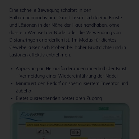
Vakuum oder an der Vakuum- und
Spülschlauchkassette kommen.
Eine schnelle Bewegung schaltet in den
Das System nur an einer für medizinische
Halbprobenmodus um. Damit lassen sich kleine Brüste
Geräteausstattungen geeigneten Steckdose mit
und Läsionen in der Nähe der Haut handhaben, ohne
korrekter Spannung anschließen. Anderenfalls kann
dass ein Wechsel der Nadel oder die Verwendung von
das Produkt beschädigt werden.
Distanzringen erforderlich ist. Im Modus für dichtes
Bei Patienten, die an Blutgerinnungsstörungen
Gewebe lassen sich Proben bei hoher Brustdichte und in
leiden oder sich unter Antikoagulanzientherapie
Läsionen effektiv entnehmen.
befinden, besteht möglicherweise ein erhöhtes
Komplikationsrisiko.
Anpassung an Herausforderungen innerhalb der Brust
Wie bei allen Biopsieinstrumenten besteht ein
– Vermeidung einer Wiedereinführung der Nadel
Infektionsrisiko.
Minimiert den Bedarf an spezialisiertem Inventar und
Alle Brustbiopsien sollten immer unter
Zubehör
Bildgebungskontrolle erfolgen, um die
Bietet ausreichenden posterioren Zugang
Nadelposition in Bezug auf den vorgesehenen
Probenahmebereich zu bestätigen und das Risiko
einer falsch negativen Biopsie zu senken.
Bei Durchführung einer Biopsie mit EnCor™ und
EnCor™ MRT-Biopsienadeln ist zu beachten, dass