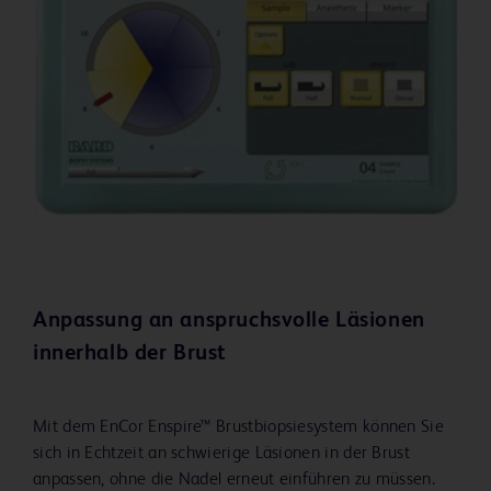
Zubehör und Kabel sind vor jedem Gebrauch auf
Brüche, Risse oder sonstige Beschädigungen zu
untersuchen. Bei Beschädigungen das System nicht
verwenden. Die Nichtbefolgung dieser
Sicherheitsmaßnahme kann Patienten oder
Bediener der (Verletzungs-)Gefahr eines
elektrischen Schlags aussetzen.
Die Schlauchverbindung zu Vakuumbehälter und
Vakuumschlauch überprüfen, um sicherzustellen,
dass erforderliche Vakuumwerte erreicht und
während der Verwendung beibehalten werden.
Den Vakuumbehälter auf versand- oder
Anpassung an anspruchsvolle Läsionen
handhabungsbedingte Schäden überprüfen.
innerhalb der Brust
Sicherstellen, dass der Deckel sicher angebracht ist.
Ein stark zerkratzter Behälter kann während der
Verwendung brechen.
Mit dem EnCor Enspire™ Brustbiopsiesystem können Sie
Das EnCor Enspire™ Brustbiopsiesystem nicht über
sich in Echtzeit an schwierige Läsionen in der Brust
Nacht eingeschaltet lassen. Es kann zu Schäden am
anpassen, ohne die Nadel erneut einführen zu müssen.