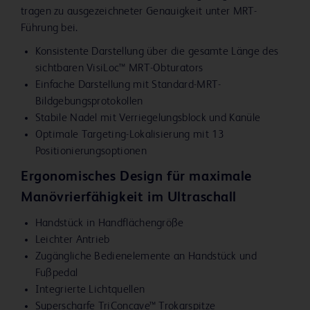
tragen zu ausgezeichneter Genauigkeit unter MRT-
mitgelieferte Netzkabel NICHT mit
Führung bei.
Verlängerungskabeln oder mit Adaptern mit zwei
bzw. drei Steckerstiften verwenden. Um das Risiko
Konsistente Darstellung über die gesamte Länge des
eines Stromschlags zu vermeiden, dieses Gerät nur
sichtbaren VisiLoc™ MRT-Obturators
an eine Steckdose mit Schutzleiter anschließen.
Einfache Darstellung mit Standard-MRT-
Zur Vermeidung von Interferenzen mit anderen
Bildgebungsprotokollen
Geräten sollten die jeweiligen Kabel getrennt
Stabile Nadel mit Verriegelungsblock und Kanüle
voneinander geführt werden.
Optimale Targeting-Lokalisierung mit 13
Die Verwendung von nicht mit dem EnCor Enspire™
Positionierungsoptionen
Brustbiopsiesystem kompatiblem Zubehör kann
Ergonomisches Design für maximale
mögliche Gefahrensituationen zur Folge haben.
Nur EnCor™ und EnCor™ MRT-Treiber mit Script-
Manövrierfähigkeit im Ultraschall
Version 1.19 oder höher mit dem EnCor Enspire™
Handstück in Handflächengröße
Brustbiopsiesystem verwenden. Das System ist mit
Leichter Antrieb
früheren bzw. niedrigeren Treiber-Scriptversionen
Zugängliche Bedienelemente an Handstück und
nicht kompatibel. Die Script-Version wird während
Fußpedal
der Systeminitialisierung erkannt und auf dem
Integrierte Lichtquellen
Touchscreen angezeigt.
Superscharfe TriConcave™ Trokarspitze