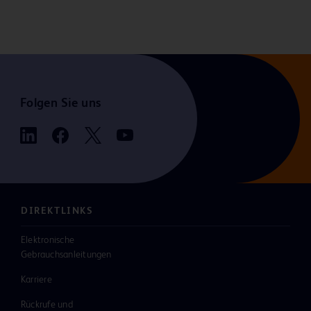
(bei routinemäßigen Biopsieverfahren kann es
notwendig sein, Gewebe abzutrennen, das beim
Entfernen des Stiletts oder der Koaxialkanüle aus der
Brust an diesen haften bleibt).
Folgen Sie uns
Bitte ziehen Sie die Produktkennzeichnung
und -beileger zu Rate, um sich über
Indikationen, Kontraindikationen, Risiken,
Warnhinweise, Vorsichtsmaßnahmen und
die richtige Handhabung zu informieren.
DIREKTLINKS
BD-74915
Elektronische
Gebrauchsanleitungen
Karriere
Rückrufe und