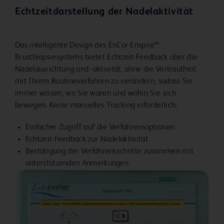
anerkannten medizinischen Vorgehensweisen und
Echtzeitdarstellung der Nadelaktivität
im Einklang mit den geltenden Gesetzen und
Vorschriften erfolgen.
Das intelligente Design des EnCor Enspire™
Brustbiopsiesystems bietet Echtzeit-Feedback über die
Nadelausrichtung und -aktivität, ohne die Vertrautheit
VORSICHTSMASSNAHMEN
mit Ihrem Routineverfahren zu verändern, sodass Sie
Dieses Produkt darf nur von Ärzten verwendet
immer wissen, wo Sie waren und wohin Sie sich
werden, die in perkutanen Brustbiopsieverfahren
bewegen. Keine manuelles Tracking erforderlich.
geschult sind.
Das System vor der Verwendung gründlich auf
Einfacher Zugriff auf die Verfahrensoptionen
Schäden untersuchen. Nicht verwenden, wenn
Echtzeit-Feedback zur Nadelaktivität
offensichtliche Schäden am Produkt vorliegen
Bestätigung der Verfahrensschritte zusammen mit
und/oder die Nadel verbogen ist.
unterstützenden Anmerkungen
Das EnCor Enspire™ Brustbiopsiesystem so weit
entfernt wie möglich von anderen Elektrogeräten
aufstellen, um Störungen oder einen Leistungsabfall
des EnCor Enspire™ Brustbiopsiesystems zu
vermeiden.