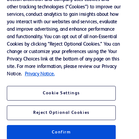
Neuigkeiten, Medien und Blogs
other tracking technologies (“Cookies”) to improve our
services, conduct analytics to gain insights about how
Support
you interact with our websites and services, evaluate
Unser Unternehmen
and improve advertising, and enhance performance
and functionality. You can opt out of all non-Essential
Cookies by clicking “Reject Optional Cookies.” You can
AGB
change or customize your preferences using the Your
Privacy Choices link at the bottom of any page on this
Kontaktieren Sie uns
site. For more information, please review our Privacy
Cookie-Einstellungen
Notice.
Privacy Notice.
Datenschutz
Cookie Settings
Nutzungsbedingungen
Reject Optional Cookies
Confirm
© 2026 BD. Alle Rechte vorbehalten. BD und das BD-Logo sind Marken von
Becton, Dickinson and Company. Alle anderen Marken sind Eigentum ihrer