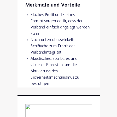
Merkmale und Vorteile
Flaches Profil und kleines
Format
sorgen dafür, dass der
Verband einfach angelegt werden
kann
Nach unten abgewinkelte
Schläuche zum Erhalt der
Verbandintegrität
Akustisches, spürbares und
visuelles Einrasten
, um die
Aktivierung des
Sicherheitsmechanismus zu
bestätigen
An zweilumige Ports anpassbar
für
simultane Infusionen
Der Sicherheitsmechanismus
schließt die Kanülenspitze
komplett ein, um das