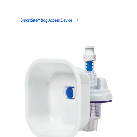
SmartSite™ Bag Access Device