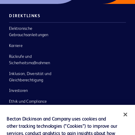
DIREKTLINKS
Elektronische
Gebrauchsanleitungen
Karriere
Rückrufe und
Sicherheitsmaßnahmen
Inklusion, Diversität und
Gleichberechtigung
Investoren
Ethik und Compliance
Impressum
Becton Dickinson and Company uses cookies and
Neuigkeiten, Medien und Blogs
other tracking technologies (“Cookies”) to improve our
services, conduct analytics to gain insights about how
Support