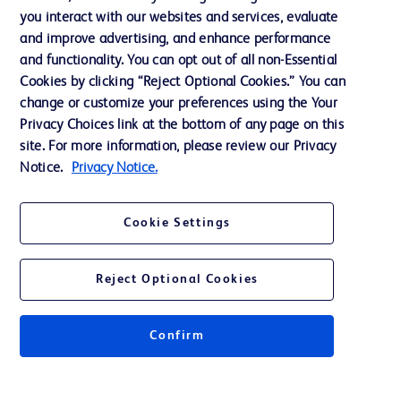
you interact with our websites and services, evaluate
Unser Unternehmen
and improve advertising, and enhance performance
and functionality. You can opt out of all non-Essential
Cookies by clicking “Reject Optional Cookies.” You can
AGB
change or customize your preferences using the Your
Privacy Choices link at the bottom of any page on this
Kontaktieren Sie uns
site. For more information, please review our Privacy
Cookie-Einstellungen
Notice.
Privacy Notice.
Datenschutz
Cookie Settings
Nutzungsbedingungen
Reject Optional Cookies
Confirm
© 2026 BD. Alle Rechte vorbehalten. BD und das BD-Logo sind Marken von
Becton, Dickinson and Company. Alle anderen Marken sind Eigentum ihrer
jeweiligen Inhaber.