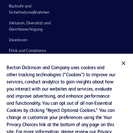
Rückrufe und
Sicherheitsmaßnahmen
Inklusion, Diversität und
Gleichberechtigung
Investoren
Ethik und Compliance
Impressum
Becton Dickinson and Company uses cookies and
Neuigkeiten, Medien und Blogs
other tracking technologies (“Cookies”) to improve our
services, conduct analytics to gain insights about how
Support
you interact with our websites and services, evaluate
Unser Unternehmen
and improve advertising, and enhance performance
and functionality. You can opt out of all non-Essential
Cookies by clicking “Reject Optional Cookies.” You can
AGB
change or customize your preferences using the Your
Privacy Choices link at the bottom of any page on this
Kontaktieren Sie uns
site. For more information, please review our Privacy