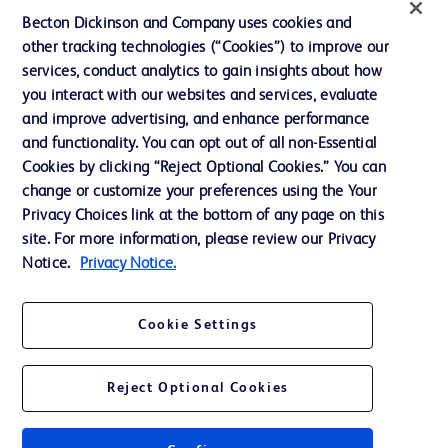
Impressum
Becton Dickinson and Company uses cookies and
Neuigkeiten, Medien und Blogs
other tracking technologies (“Cookies”) to improve our
services, conduct analytics to gain insights about how
Support
you interact with our websites and services, evaluate
Unser Unternehmen
and improve advertising, and enhance performance
and functionality. You can opt out of all non-Essential
Cookies by clicking “Reject Optional Cookies.” You can
AGB
change or customize your preferences using the Your
Privacy Choices link at the bottom of any page on this
Kontaktieren Sie uns
site. For more information, please review our Privacy
Cookie-Einstellungen
Notice.
Privacy Notice.
Datenschutz
Cookie Settings
Nutzungsbedingungen
Reject Optional Cookies